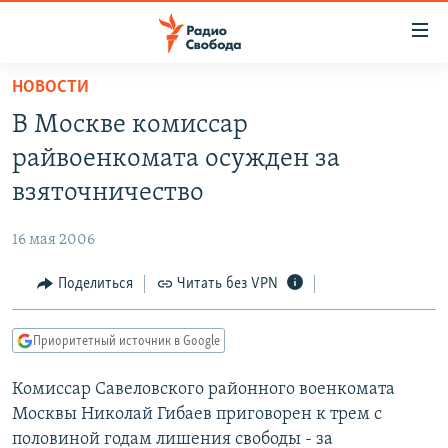
Ссылки
для
упрощенного
НОВОСТИ
ПРОГРАММЫ
доступа
В Москве комиссар
ПОДКАСТЫ
Вернуться
райвоенкомата осужден за
к
АВТОРСКИЕ ПРОЕКТЫ
взяточничество
основному
ЦИТАТЫ СВОБОДЫ
содержанию
16 мая 2006
Вернутся
МНЕНИЯ
к
Поделиться
Читать без VPN
КУЛЬТУРА
главной
навигации
IDEL.РЕАЛИИ
Приоритетный источник в Google
Вернутся
КАВКАЗ.РЕАЛИИ
к
Комиссар Савеловского районного военкомата
СЕВЕР.РЕАЛИИ
поиску
Москвы Николай Гибаев приговорен к трем с
СИБИРЬ.РЕАЛИИ
половиной годам лишения свободы - за