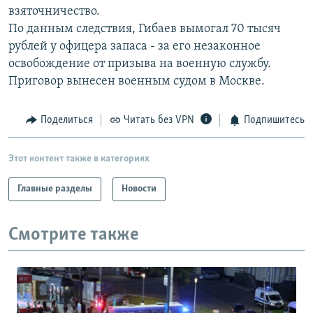
взяточничество.
РАСПИСАНИЕ ВЕЩАНИЯ
По данным следствия, Гибаев вымогал 70 тысяч
ПОДПИШИТЕСЬ НА РАССЫЛКУ
рублей у офицера запаса - за его незаконное
освобождение от призыва на военную службу.
СОЦИАЛЬНЫЕ СЕТИ
Приговор вынесен военным судом в Москве.
Поделиться
Читать без VPN
Подпишитесь
Этот контент также в категориях
Все сайты РСЕ/РС
Главные разделы
Новости
Смотрите также