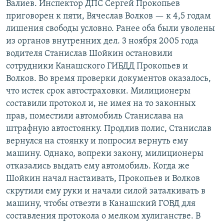
Валиев. Инспектор ДПС Сергей Прокопьев
РАСПИСАНИЕ ВЕЩАНИЯ
приговорен к пяти, Вячеслав Волков — к 4,5 годам
ПОДПИШИТЕСЬ НА РАССЫЛКУ
лишения свободы условно. Ранее оба были уволены
из органов внутренних дел. 3 ноября 2005 года
водителя Станислав Шойкин остановили
СОЦИАЛЬНЫЕ СЕТИ
сотрудники Канашского ГИБДД Прокопьев и
Волков. Во время проверки документов оказалось,
что истек срок автостраховки. Милиционеры
составили протокол и, не имея на то законных
прав, поместили автомобиль Станислава на
Все сайты РСЕ/РС
штрафную автостоянку. Продлив полис, Станислав
вернулся на стоянку и попросил вернуть ему
машину. Однако, вопреки закону, милиционеры
отказались выдать ему автомобиль. Когда же
Шойкин начал настаивать, Прокопьев и Волков
скрутили ему руки и начали силой заталкивать в
машину, чтобы отвезти в Канашский ГОВД для
составления протокола о мелком хулиганстве. В