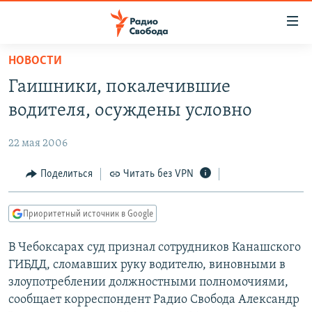
Ссылки
для
упрощенного
НОВОСТИ
ПРОГРАММЫ
доступа
Гаишники, покалечившие
ПОДКАСТЫ
Вернуться
водителя, осуждены условно
к
АВТОРСКИЕ ПРОЕКТЫ
основному
22 мая 2006
ЦИТАТЫ СВОБОДЫ
содержанию
Вернутся
МНЕНИЯ
Поделиться
Читать без VPN
к
КУЛЬТУРА
главной
Приоритетный источник в Google
навигации
IDEL.РЕАЛИИ
Вернутся
В Чебоксарах суд признал сотрудников Канашского
КАВКАЗ.РЕАЛИИ
к
ГИБДД, сломавших руку водителю, виновными в
СЕВЕР.РЕАЛИИ
поиску
злоупотреблении должностными полномочиями,
сообщает корреспондент Радио Свобода Александр
СИБИРЬ.РЕАЛИИ