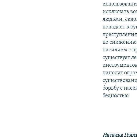
использовани
исключать в
людьми, скло
попадает в р
преступления
по снижению 
насилием с п
существует л
инструментом
наносит огро
существовани
борьбу с нас
бедностью.
Наталья Голи