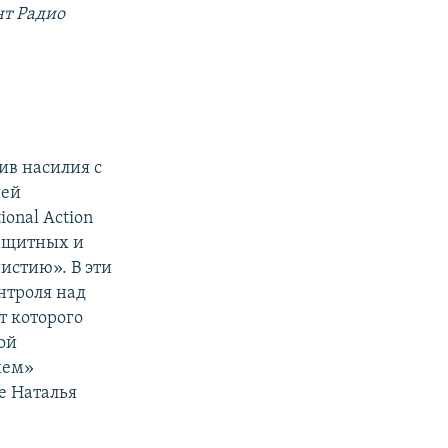
т Радио
тив насилия с
ией
onal Action
защитных и
стию». В эти
нтроля над
т которого
ой
ием»
е Наталья