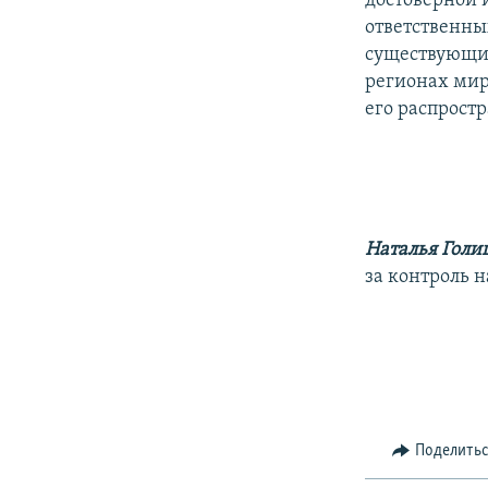
достоверной 
ответственны
существующи
регионах мир
его распрост
Наталья Голи
за контроль 
Поделить