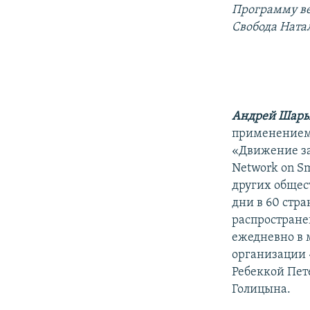
РАСПИСАНИЕ ВЕЩАНИЯ
Программу ве
ПОДПИШИТЕСЬ НА РАССЫЛКУ
Свобода Ната
Андрей Шар
применением
«Движение за
Network on S
других общес
дни в 60 стр
распростране
ежедневно в 
организации 
Ребеккой Пет
Голицына.