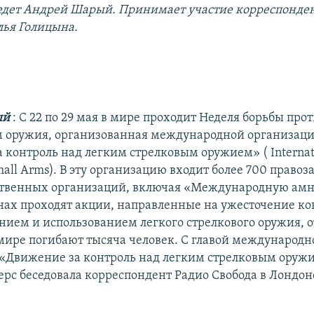
дет Андрей Шарый. Принимает участие корреспонден
лья Голицына.
ый
: С 22 по 29 мая в мире проходит Неделя борьбы про
 оружия, организованная международной организац
 контроль над легким стрелковым оружием» ( Internati
mall Arms). В эту организацию входит более 700 право
твенных организаций, включая «Международную амни
анах проходят акции, направленные на ужесточение ко
нием и использованием легкого стрелкового оружия, о
мире погибают тысяча человек. С главой международн
«Движение за контроль над легким стрелковым оруж
ерс беседовала корреспондент Радио Свобода в Лондон