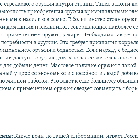
е стрелкового оружия внутри страны. Такие законы д
озможность приобретения оружия криминальными эл
нными к насилию в семье. В большинстве стран оружи
уки домашних насильников, совершающих наиболее с
 с применением оружия в мире. Необходимо также п
потребности в оружии. Это требует признания корре
рименением оружия и бедностью. Если наряду с беднос
егкий доступ к оружию, для многих ее жителей оно ста
 для добычи денег. Массовое наличие оружия в такой
мный ущерб ее экономике и способности людей добыва
ю мирной работой. Это ведет к еще большему обнища
илием с применением оружия следует совмещать с борь
цына:
Какую роль, по вашей информации, играет Росси