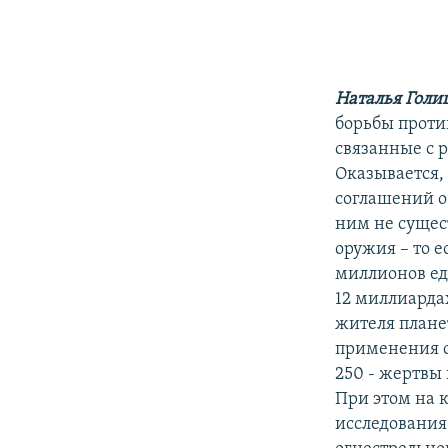
Наталья Голи
борьбы проти
связанные с 
Оказывается,
соглашений о
ним не сущес
оружия – то е
миллионов ед
12 миллиарда
жителя плане
применения с
250 - жертвы 
При этом на 
исследования