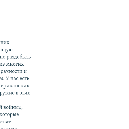
йших
ающую
дно раздобыть
 из многих
зрачности и
. У нас есть
мериканских
ружие в этих
й войны»,
 которые
ствия