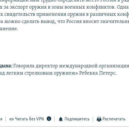
информации нам трудно определить место России в ряд
х за экспорт оружия в зоны военных конфликтов. Одна
х свидетельств применения оружия в различных кон
а можно сделать вывод, что Россия вносит значительн
ранение.
цына:
Говорила директор международной организаци
над легким стрелковым оружием» Ребекка Петерс.
ся
Читать без VPN
Подпишитесь
Распечатать