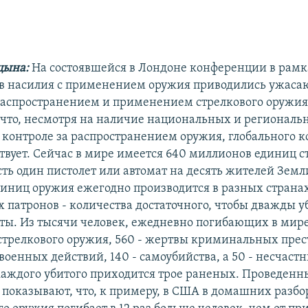
цына:
На состоявшейся в Лондоне конференции в рамк
в насилия с применением оружия приводились ужаса
распространением и применением стрелкового оружия
 что, несмотря на наличие национальных и региональ
 контроле за распространением оружия, глобального к
твует. Сейчас в мире имеется 640 миллионов единиц с
сть один пистолет или автомат на десять жителей Земл
иниц оружия ежегодно производится в разных странах,
х патронов - количества достаточного, чтобы дважды у
ты. Из тысячи человек, ежедневно погибающих в мире
трелкового оружия, 560 - жертвы криминальных прес
военных действий, 140 - самоубийства, а 50 - несчаст
каждого убитого приходится трое раненых. Проведенн
 показывают, что, к примеру, в США в домашних разбо