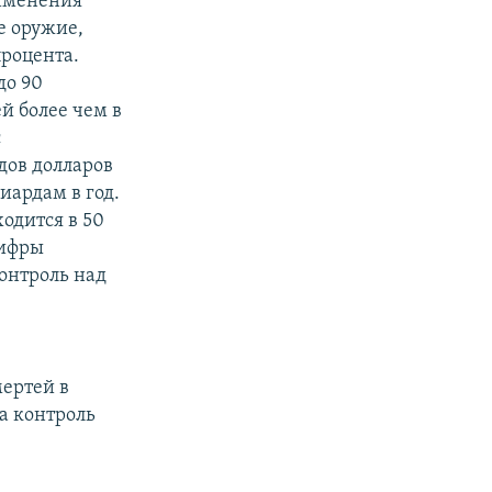
рименения
е оружие,
процента.
до 90
й более чем в
с
дов долларов
иардам в год.
одится в 50
цифры
онтроль над
мертей в
а контроль