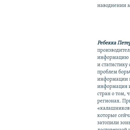
наводнении 
Ребекка Пете
производите
информацию о
и статистику
проблем борь
информации в 
информация 
стран о том,
регионах. Пр
«калашниковы
которые сейч
затопили зон