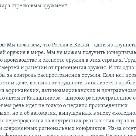
мира стрелковым оружием?
рс:
Мы полагаем, что Россия и Китай - одни из крупне
лей оружия в мире. Мы не можем получить исчерпыв
 производстве и экспорте оружия в этих странах. Тру
 смертей и ранений от применения оружия. И это одна
бы за контроль распространения оружия. Если нет про
этом деле, возникают трудности в анализе его проблем
из африканских, латиноамериканских и центральноа
 что автомат Калашникова - широко распространенное о
ичем речь идет не только о недавно произведенных
х», но и об автоматах, выпущенных в эпоху «холодно
ас перепродаются на внутренних рынках этих стран и
ы современных региональных конфликтов. Из-за отсут