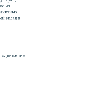
у стран,
ко из
фликтных
ый вклад в
и «Движение