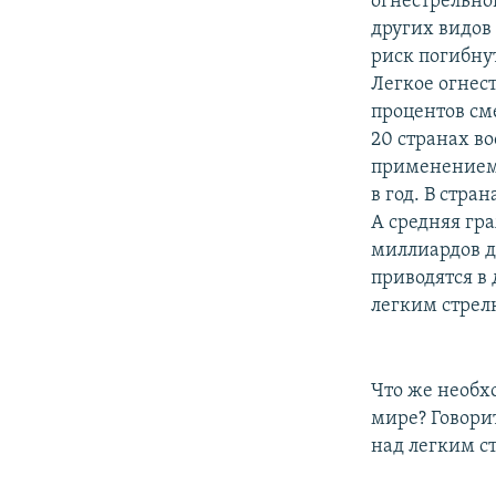
огнестрельно
других видов
риск погибнут
Легкое огнес
процентов см
20 странах в
применением 
в год. В стра
А средняя гр
миллиардов д
приводятся в
легким стрел
Что же необх
мире? Говори
над легким с