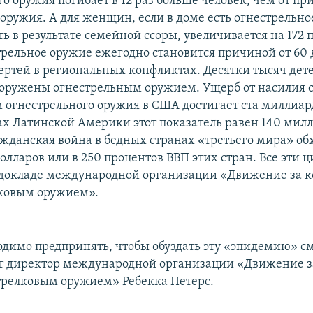
го оружия погибает в 12 раз больше человек, чем от п
 оружия. А для женщин, если в доме есть огнестрельно
ь в результате семейной ссоры, увеличивается на 172 
трельное оружие ежегодно становится причиной от 60 
ертей в региональных конфликтах. Десятки тысяч дете
ооружены огнестрельным оружием. Ущерб от насилия 
огнестрельного оружия в США достигает ста миллиар
нах Латинской Америки этот показатель равен 140 милл
ажданская война в бедных странах «третьего мира» обх
олларов или в 250 процентов ВВП этих стран. Все эти 
 докладе международной организации «Движение за к
ковым оружием».
одимо предпринять, чтобы обуздать эту «эпидемию» с
т директор международной организации «Движение з
трелковым оружием» Ребекка Петерс.