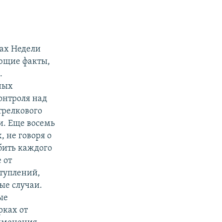
ах Недели
ющие факты,
.
ных
онтроля над
трелкового
и. Еще восемь
 не говоря о
бить каждого
 от
туплений,
ные случаи.
ые
рках от