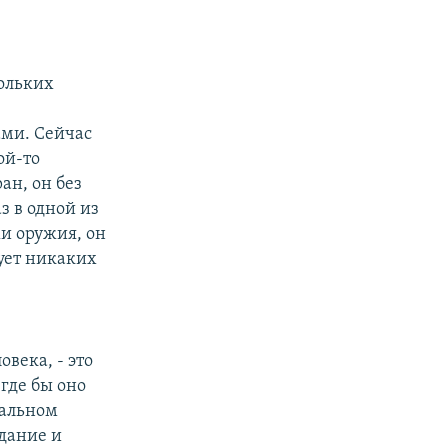
ольких
ми. Сейчас
ой-то
ан, он без
з в одной из
жи оружия, он
вует никаких
века, - это
где бы оно
нальном
дание и