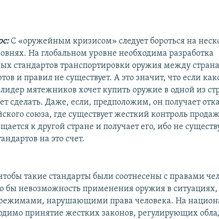
рс:
С «оружейным кризисом» следует бороться на неск
овнях. На глобальном уровне необходима разработка
х стандартов транспортировки оружия между страна
тов и правил не существует. А это значит, что если как
 лидер мятежников хочет купить оружие в одной из стр
ет сделать. Даже, если, предположим, он получает отка
йского союза, где существует жесткий контроль прода
щается к другой стране и получает его, ибо не сущест
андартов на это счет.
чтобы такие стандарты были соотнесены с правами чело
о бы невозможность применения оружия в ситуациях, 
 режимами, нарушающими права человека. На нацио
одимо принятие жестких законов, регулирующих обла