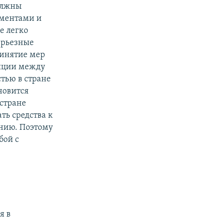
олжны
ементами и
е легко
ерьезные
ринятие мер
ляции между
тью в стране
новится
 стране
ть средства к
нию. Поэтому
бой с
я в