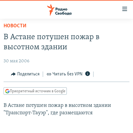
Ссылки
для
упрощенного
НОВОСТИ
ПРОГРАММЫ
доступа
В Астане потушен пожар в
ПОДКАСТЫ
Вернуться
высотном здании
к
АВТОРСКИЕ ПРОЕКТЫ
основному
30 мая 2006
ЦИТАТЫ СВОБОДЫ
содержанию
Вернутся
МНЕНИЯ
Поделиться
Читать без VPN
к
КУЛЬТУРА
главной
Приоритетный источник в Google
навигации
IDEL.РЕАЛИИ
Вернутся
В Астане потушен пожар в высотном здании
КАВКАЗ.РЕАЛИИ
к
"Транспорт-Тауэр", где размещаются
СЕВЕР.РЕАЛИИ
поиску
СИБИРЬ.РЕАЛИИ