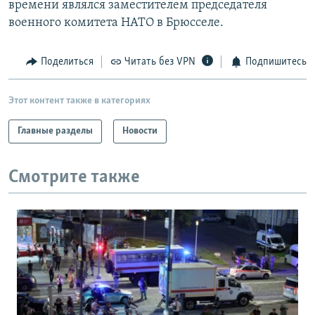
времени являлся заместителем председателя
РАСПИСАНИЕ ВЕЩАНИЯ
военного комитета НАТО в Брюсселе.
ПОДПИШИТЕСЬ НА РАССЫЛКУ
Поделиться
Читать без VPN
Подпишитесь
СОЦИАЛЬНЫЕ СЕТИ
Этот контент также в категориях
Главные разделы
Новости
Все сайты РСЕ/РС
Смотрите также