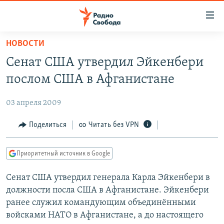
Ссылки
для
упрощенного
НОВОСТИ
ПРОГРАММЫ
доступа
Сенат США утвердил Эйкенбери
ПОДКАСТЫ
Вернуться
послом США в Афганистане
к
АВТОРСКИЕ ПРОЕКТЫ
основному
03 апреля 2009
ЦИТАТЫ СВОБОДЫ
содержанию
Вернутся
МНЕНИЯ
Поделиться
Читать без VPN
к
КУЛЬТУРА
главной
Приоритетный источник в Google
навигации
IDEL.РЕАЛИИ
Вернутся
Сенат США утвердил генерала Карла Эйкенбери в
КАВКАЗ.РЕАЛИИ
к
должности посла США в Афганистане. Эйкенбери
СЕВЕР.РЕАЛИИ
поиску
ранее служил командующим объединёнными
войсками НАТО в Афганистане, а до настоящего
СИБИРЬ.РЕАЛИИ