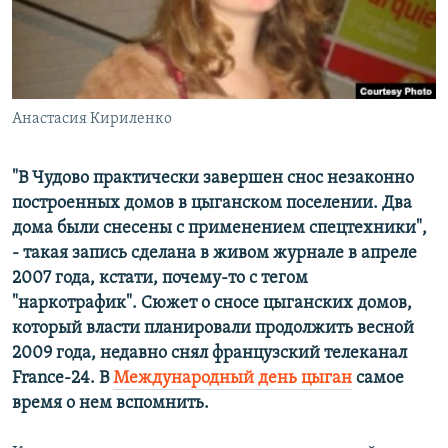
РАСПИСАНИЕ ВЕЩАНИЯ
ПОДПИШИТЕСЬ НА РАССЫЛКУ
СОЦИАЛЬНЫЕ СЕТИ
Анастасия Кириленко
"В Чудово практически завершен снос незаконно
построенных домов в цыганском поселении. Два
дома были снесены с применением спецтехники",
Все сайты РСЕ/РС
- такая запись сделана в живом журнале в апреле
2007 года, кстати, почему-то с тегом
"наркотрафик". Сюжет о сносе цыганских домов,
который власти планировали продолжить весной
2009 года, недавно снял французский телеканал
France-24. В
Международный день цыган
самое
время о нем вспомнить.