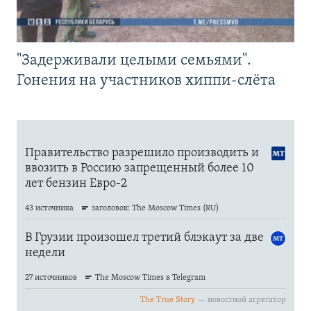
"Задерживали целыми семьями".
Гонения на участников хиппи-слёта