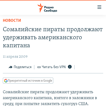
Ссылки
для
упрощенного
НОВОСТИ
ПРОГРАММЫ
доступа
Сомалийские пираты продолжают
ПОДКАСТЫ
Вернуться
удерживать американского
к
АВТОРСКИЕ ПРОЕКТЫ
капитана
основному
ЦИТАТЫ СВОБОДЫ
содержанию
11 апреля 2009
Вернутся
МНЕНИЯ
к
Поделиться
Читать без VPN
КУЛЬТУРА
главной
навигации
IDEL.РЕАЛИИ
Приоритетный источник в Google
Вернутся
КАВКАЗ.РЕАЛИИ
к
Сомалийские пираты продолжают удерживать
СЕВЕР.РЕАЛИИ
поиску
американского капитана, взятого в заложники в
СИБИРЬ.РЕАЛИИ
среду, при попытке захватить сухогруз США.