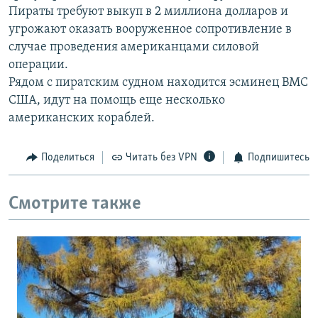
Пираты требуют выкуп в 2 миллиона долларов и
РАСПИСАНИЕ ВЕЩАНИЯ
угрожают оказать вооруженное сопротивление в
ПОДПИШИТЕСЬ НА РАССЫЛКУ
случае проведения американцами силовой
операции.
СОЦИАЛЬНЫЕ СЕТИ
Рядом с пиратским судном находится эсминец ВМС
США, идут на помощь еще несколько
американских кораблей.
Поделиться
Читать без VPN
Подпишитесь
Все сайты РСЕ/РС
Смотрите также