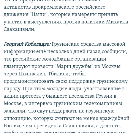
РАСПИСАНИЕ ВЕЩАНИЯ
активистов прокремлевского российского
движения "Наши", которые намерены принять
ПОДПИШИТЕСЬ НА РАССЫЛКУ
участие в выступлениях против политики Михаила
Саакашвили.
СОЦИАЛЬНЫЕ СЕТИ
Георгий Кобаладзе:
Грузинские средства массовой
информации ещё несколько дней назад сообщили,
что российские молодёжные организации
планируют провести "Марш дружбы" из Москвы
Все сайты РСЕ/РС
через Цхинвали в Тбилиси, чтобы
продемонстрировать свою поддержку грузинскому
народу. При этом молодые люди, участвовавшие в
акции протеста у бывшего посольства Грузии в
Москве, в интервью грузинским телекомпаниям
заявляли, что едут поддержать не грузинскую
оппозицию, которую считают не менее враждебной
России, чем президента Саакашвили, а для того,