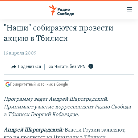
Ссылки
для
упрощенного
"Наши" собираются провести
ПРОГРАММЫ
доступа
акцию в Тбилиси
ПОДКАСТЫ
Вернуться
к
16 апреля 2009
АВТОРСКИЕ ПРОЕКТЫ
основному
ЦИТАТЫ СВОБОДЫ
Поделиться
Читать без VPN
содержанию
Вернутся
МНЕНИЯ
к
Приоритетный источник в Google
КУЛЬТУРА
главной
Программу ведет Андрей Шароградский.
навигации
IDEL.РЕАЛИИ
Принимает участие корреспондент Радио Свобода
Вернутся
КАВКАЗ.РЕАЛИИ
в Тбилиси Георгий Кобаладзе.
к
СЕВЕР.РЕАЛИИ
поиску
Андрей Шароградский:
Власти Грузии заявляют,
СИБИРЬ.РЕАЛИИ
что не пропустят из Цхинвали в Тбилиси