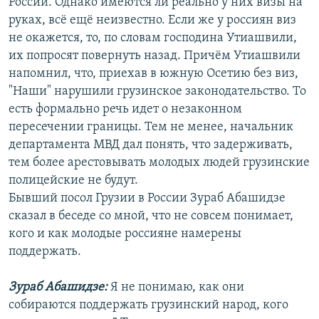
России. Однако имеются ли реально у них визы на
руках, всё ещё неизвестно. Если же у россиян виз
не окажется, то, по словам господина Утиашвили,
их попросят повернуть назад. Причём Утиашвили
напомнил, что, приехав в южную Осетию без виз,
"Наши" нарушили грузинское законодательство. То
есть формально речь идет о незаконном
пересечении границы. Тем не менее, начальник
департамента МВД дал понять, что задерживать,
тем более арестовывать молодых людей грузинские
полицейские не будут.
Бывший посол Грузии в России Зураб Абашидзе
сказал в беседе со мной, что не совсем понимает,
кого и как молодые россияне намерены
поддержать.
Зураб Абашидзе:
Я не понимаю, как они
собираются поддержать грузинский народ, кого