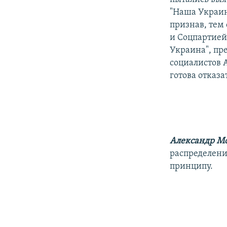
"Наша Украина
признав, тем
и Соцпартией
Украина", пр
социалистов 
готова отказа
Александр М
распределени
принципу.