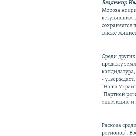
Владимир Ив
Мороза непри
вступившим в
сохраняется 
также минист
Среди других
продажу земл
кандидатура, 
- утверждает,
"Наша Украин
"Партией рег
оппозицию и 
Раскола сред
регионов". В