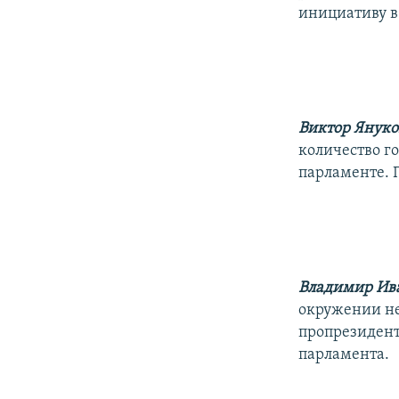
инициативу в
Виктор Янук
количество г
парламенте. 
Владимир Ив
окружении не
пропрезидент
парламента.