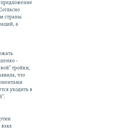
и предложение
Согласно
ом страны
раций, а
ержать
шенко -
евой" тройки,
аявила, что
понентами
тся уходить в
й".
артии
 взял