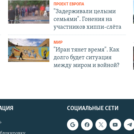
ПРОЕКТ ЕВРОПА
т
"Задерживали целыми
семьями". Гонения на
участников хиппи-слёта
МИР
"Иран тянет время". Как
долго будет ситуация
между миром и войной?
АЦИЯ
СОЦИАЛЬНЫЕ СЕТИ
ь
 блокировку