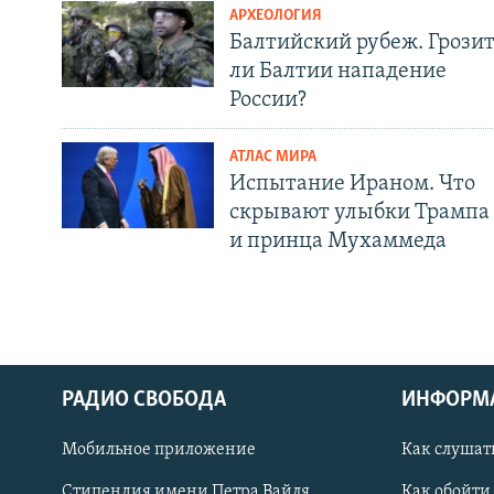
АРХЕОЛОГИЯ
Балтийский рубеж. Грози
ли Балтии нападение
России?
АТЛАС МИРА
Испытание Ираном. Что
скрывают улыбки Трампа
и принца Мухаммеда
РАДИО СВОБОДА
ИНФОРМ
Мобильное приложение
Как слушат
СОЦИАЛЬНЫЕ СЕТИ
Стипендия имени Петра Вайля
Как обойти