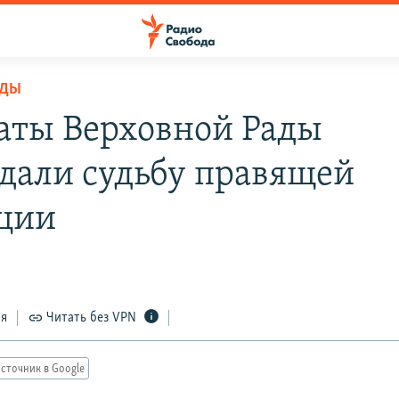
ОДЫ
аты Верховной Рады
дали судьбу правящей
ции
ся
Читать без VPN
сточник в Google