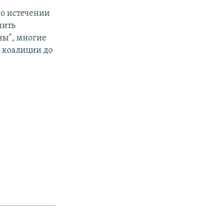
По истечении
чить
ны", многие
 коалиции до