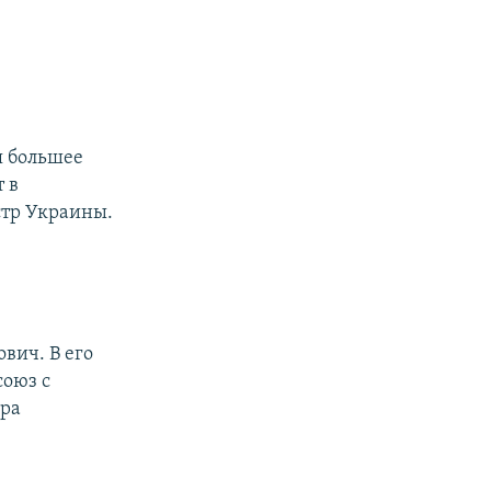
я большее
 в
стр Украины.
ович. В его
союз с
ера