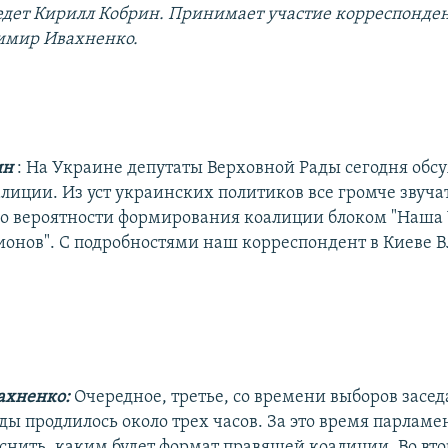
дет Кирилл Кобрин. Принимает участие корреспонден
имир Ивахненко.
ин
: На Украине депутаты Верховной Рады сегодня обс
лиции. Из уст украинских политиков все громче звуча
о вероятности формирования коалиции блоком "Наша 
ионов". С подробностями наш корреспондент в Киеве 
ахненко:
Очередное, третье, со времени выборов засе
ды продлилось около трех часов. За это время парлам
снить, каким будет формат правящей коалиции. Во вт