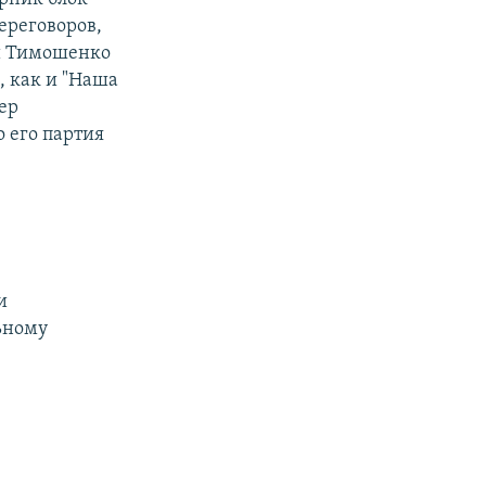
ереговоров,
ии Тимошенко
, как и "Наша
ер
 его партия
и
ьному