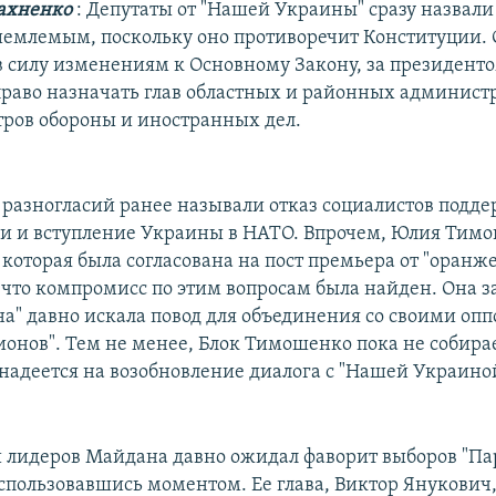
ахненко
: Депутаты от "Нашей Украины" сразу назвал
емлемым, поскольку оно противоречит Конституции. 
 силу изменениям к Основному Закону, за президент
право назначать глав областных и районных админист
ров обороны и иностранных дел.
 разногласий ранее называли отказ социалистов подд
и и вступление Украины в НАТО. Впрочем, Юлия Тимо
которая была согласована на пост премьера от "оранж
 что компромисс по этим вопросам была найден. Она з
а" давно искала повод для объединения со своими оп
ионов". Тем не менее, Блок Тимошенко пока не собирае
надеется на возобновление диалога с "Нашей Украино
и лидеров Майдана давно ожидал фаворит выборов "П
оспользовавшись моментом. Ее глава, Виктор Янукович,