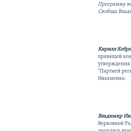
РАСПИСАНИЕ ВЕЩАНИЯ
Программу ве
ПОДПИШИТЕСЬ НА РАССЫЛКУ
Свобода Влад
Кирилл Кобр
правящей коа
утверждения 
"Партией рег
Ивахненко.
Владимир Ив
Верховной Ра
пытались выя