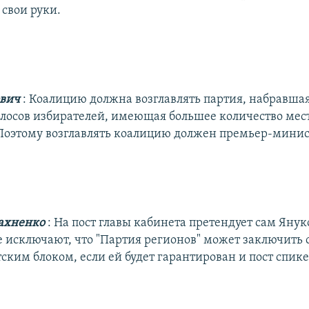
 свои руки.
ович
: Коалицию должна возглавлять партия, набравша
олосов избирателей, имеющая большее количество мест
Поэтому возглавлять коалицию должен премьер-мини
ахненко
: На пост главы кабинета претендует сам Янук
 исключают, что "Партия регионов" может заключить 
ским блоком, если ей будет гарантирован и пост спик