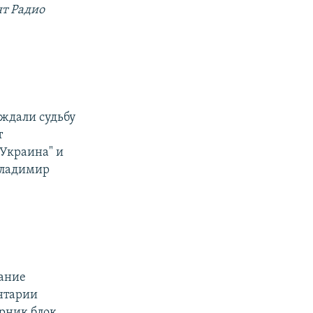
т Радио
уждали судьбу
т
Украина" и
Владимир
дание
ентарии
орник блок