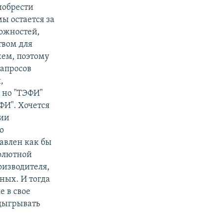
иобрести
мы остается за
можностей,
твом для
жем, поэтому
запросов
,
 но "ТЭФИ"
ФИ". Хочется
нии
о
тавлен как бы
солютной
оизводителя,
вных. И тогда
е в свое
одыгрывать