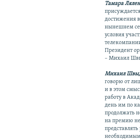
Тамара Ляле
присуждается
достижения в 
нынешнем сен
условия участ
телекомпании
Президент ор
– Михаил Швы
Михаил Швы
говорю от ли
и в этом смы
работу в Акад
день им по к
продолжать не
на премию не
представлять 
необходимым 