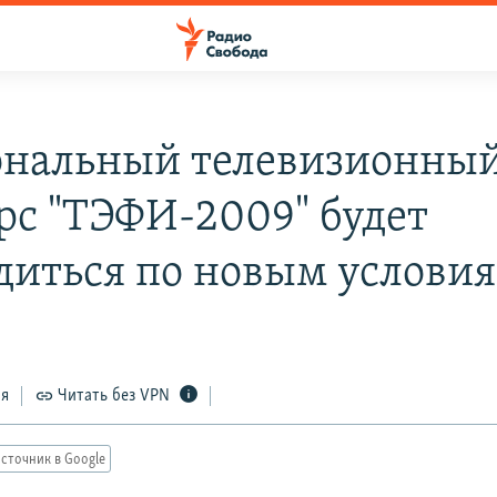
нальный телевизионны
рс "ТЭФИ-2009" будет
диться по новым услови
ся
Читать без VPN
сточник в Google