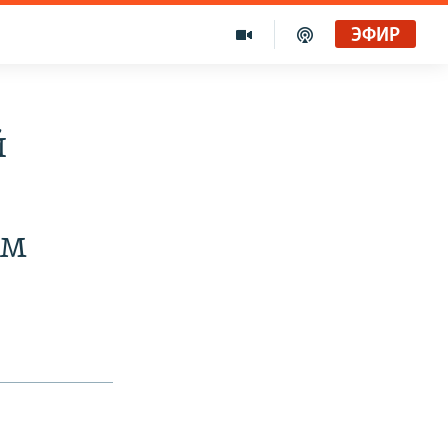
ЭФИР
й
ям