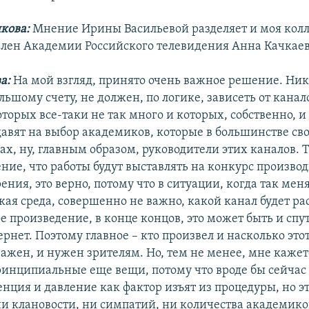
нкова:
Мнение Ирины Васильевой разделяет и моя колл
член Академии Российского телевидения Анна Качкаев
ва:
На мой взгляд, принято очень важное решение. Ник
льшому счету, не должен, по логике, зависеть от канал
торых все-таки не так много и которых, собственно, и
давят на выбор академиков, которые в большинстве св
ах, ну, главным образом, руководители этих каналов. 
ние, что работы будут выставлять на конкурс производ
ения, это верно, потому что в ситуации, когда так мен
кая среда, совершенно не важно, какой канал будет ра
 произведение, в конце концов, это может быть и спу
ернет. Поэтому главное – кто произвел и насколько это
ажен, и нужен зрителям. Но, тем не менее, мне кажетс
инципиальные еще вещи, потому что вроде бы сейчас
нция и давление как фактор изъят из процедуры, но эт
ни клановости, ни симпатий, ни количества академико