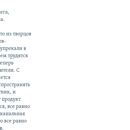
ега,
а.
то из творцов
ов-
 упрекали в
оем трудятся
Теперь
ители. С
яется
спространять
тник, и
т продукт
я, все равно
 канальная
о все равно
в,