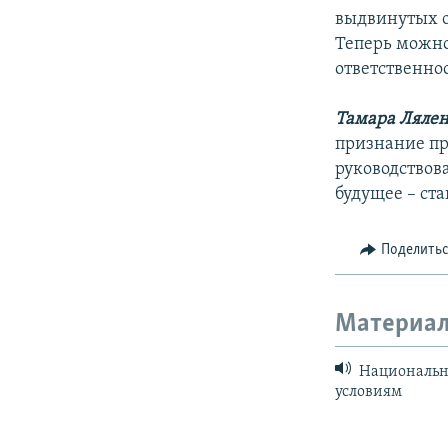
выдвинутых о
Теперь можно
ответственно
Тамара Лялен
признание пр
руководствов
будущее – ста
Поделить
Материал
Национальны
условиям