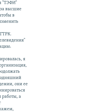
я "ТЭФИ"
 за высшие
чтобы в
изменить
ВГТРК.
телевидения"
ацию.
ировалась, я
 организация,
родолжать
сегодняшний
демии, они ее
минироваться
 работы, а
т
скажем,