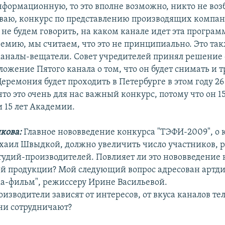
формационную, то это вполне возможно, никто не воз
иваю, конкурс по представлению производящих компа
 не будем говорить, на каком канале идет эта програм
емию, мы считаем, что это не принципиально. Это та
аналы-вещатели. Совет учредителей принял решение 
ложение Пятого канала о том, что он будет снимать и 
ремония будет проходить в Петербурге в этом году 26
что это очень для нас важный конкурс, потому что он 1
 15 лет Академии.
кова:
Главное нововведение конкурса "ТЭФИ-2009", о 
хаил Швыдкой, должно увеличить число участников, 
студий-производителей. Повлияет ли это нововведение 
й продукции? Мой следующий вопрос адресован артд
а-фильм", режиссеру Ирине Васильевой.
оизводители зависят от интересов, от вкуса каналов т
ни сотрудничают?