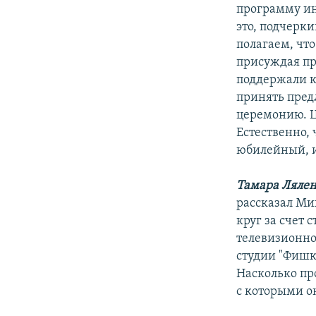
программу ин
это, подчерк
полагаем, что
присуждая пр
поддержали к
принять пред
церемонию. Це
Естественно, 
юбилейный, и
Тамара Лялен
рассказал Ми
круг за счет 
телевизионно
студии "Фишк
Насколько пр
с которыми о