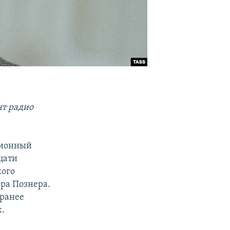
т радио
зионный
цати
кого
ра Познера.
 ранее
ж.