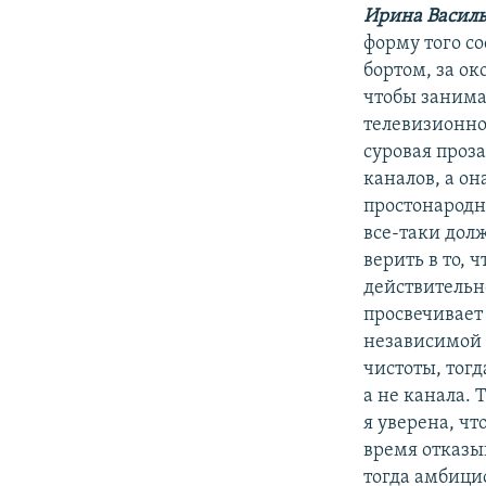
Ирина Василь
форму того со
бортом, за о
чтобы занима
телевизионно
суровая проз
каналов, а он
простонародн
все-таки дол
верить в то, 
действительн
просвечивает 
независимой 
чистоты, тог
а не канала. 
я уверена, чт
время отказы
тогда амбици