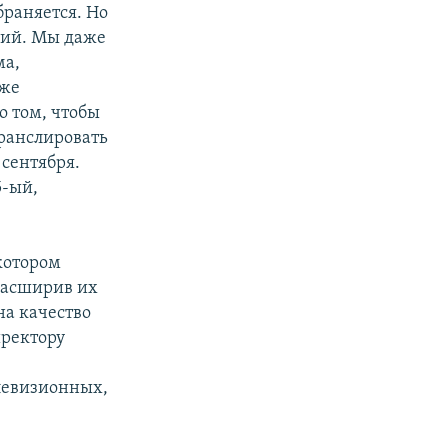
браняется. Но
ний. Мы даже
ма,
кже
о том, чтобы
транслировать
 сентября.
5-ый,
котором
расширив их
на качество
иректору
елевизионных,