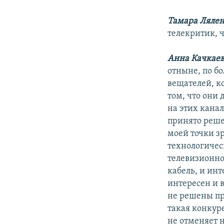
Тамара Ляле
телекритик, 
Анна Качкае
отныне, по бо
вещателей, ко
том, что они 
на этих канал
принято реше
моей точки зр
технологичес
телевизионное
кабель, и инт
интересен и в
не решены пр
такая конкуре
не отменяет 