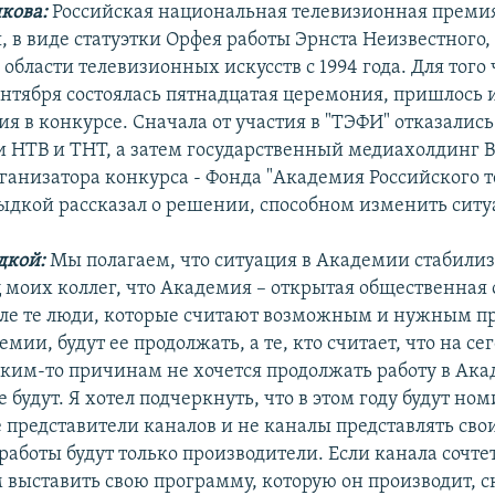
нкова:
Российская национальная телевизионная преми
, в виде статуэтки Орфея работы Эрнста Неизвестного,
области телевизионных искусств с 1994 года. Для того 
тября состоялась пятнадцатая церемония, пришлось 
ия в конкурсе. Сначала от участия в "ТЭФИ" отказались
 НТВ и ТНТ, а затем государственный медиахолдинг 
ганизатора конкурса - Фонда "Академия Российского 
дкой рассказал о решении, способном изменить ситу
дкой:
Мы полагаем, что ситуация в Академии стабилиз
ц моих коллег, что Академия – открытая общественная
сле те люди, которые считают возможным и нужным п
емии, будут ее продолжать, а те, кто считает, что на 
аким-то причинам не хочется продолжать работу в Ака
 будут. Я хотел подчеркнуть, что в этом году будут но
 представители каналов и не каналы представлять свои
работы будут только производители. Если канала сочте
выставить свою программу, которую он производит, 