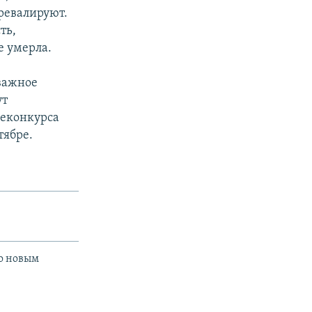
ревалируют.
ть,
е умерла.
важное
ут
леконкурса
тябре.
о новым