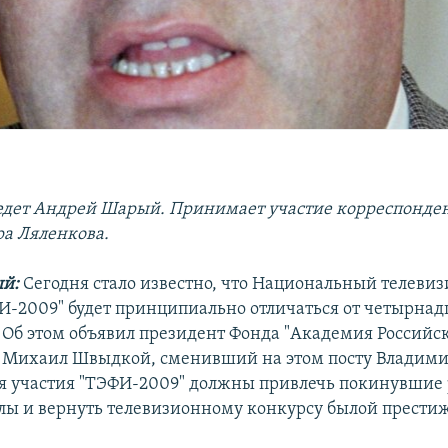
дет Андрей Шарый. Принимает участие корреспонден
ра Ляленкова.
й:
Сегодня стало известно, что Национальный телеви
И-2009" будет принципиально отличаться от четырнад
Об этом объявил президент Фонда "Академия Российс
 Михаил Швыдкой, сменивший на этом посту Владими
я участия "ТЭФИ-2009" должны привлечь покинувшие
лы и вернуть телевизионному конкурсу былой прести