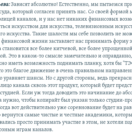
ева:
Зависят абсолютно! Естественно, мы пытаемся пр
суда, который согласен принять нас. Со своей формой 
колицей каналов, и у нас нет никаких финансовых воз
ться искусством для искусства, телевизионным искусс
го искусства. Такие шалости мы себе позволить не мо
а финансовой жизни заставляет нас принимать форму 
а становится все более китчевой, все более упрощенной
ой. Это в каком-то смысле замечательно и оправданно,
жно иметь возможность поднимать планку, хотя бы "ТЭ
что это благое движение в очень правильном направле
о уравняет шансы. Но с другой стороны, ведь прекрасн
лицо канала сквозь этот продукт, который будет предс
студией. Если уж тогда доводить это начинание до аб
да нужно, чтобы копирайт был указан только студии-пр
Тогда вот действительно уже соревнование будет на ра
о вернутся самые чистые и честные академики, которы
вались просто принимать участие в этом, не хотели п
озным играм каналов.