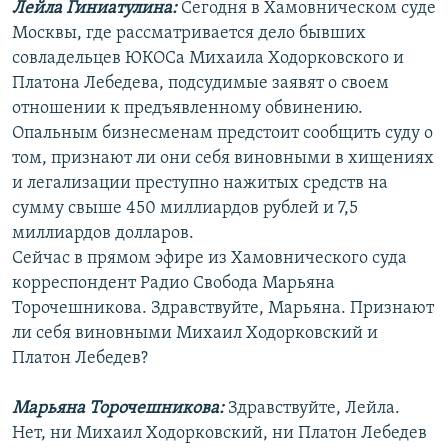
Лейла Гиниатулина:
Сегодня в Хамовническом суде
РАСПИСАНИЕ ВЕЩАНИЯ
Москвы, где рассматривается дело бывших
ПОДПИШИТЕСЬ НА РАССЫЛКУ
совладельцев ЮКОСа Михаила Ходорковского и
Платона Лебедева, подсудимые заявят о своем
отношении к предъявленному обвинению.
СОЦИАЛЬНЫЕ СЕТИ
Опальным бизнесменам предстоит сообщить суду о
том, признают ли они себя виновными в хищениях
и легализации преступно нажитых средств на
сумму свыше 450 миллиардов рублей и 7,5
миллиардов долларов.
Все сайты РСЕ/РС
Сейчас в прямом эфире из Хамовнического суда
корреспондент Радио Свобода Марьяна
Торочешникова. Здравствуйте, Марьяна. Признают
ли себя виновными Михаил Ходорковский и
Платон Лебедев?
Марьяна Торочешникова:
Здравствуйте, Лейла.
Нет, ни Михаил Ходорковский, ни Платон Лебедев