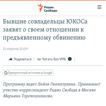
Ссылки
для
упрощенного
Бывшие совладельцы ЮКОСа
ПРОГРАММЫ
доступа
заявят о своем отношении к
ПОДКАСТЫ
Вернуться
предъявленному обвинению
к
АВТОРСКИЕ ПРОЕКТЫ
основному
21 апреля 2009
ЦИТАТЫ СВОБОДЫ
содержанию
Вернутся
МНЕНИЯ
Поделиться
Читать без VPN
к
КУЛЬТУРА
главной
Приоритетный источник в Google
навигации
IDEL.РЕАЛИИ
Вернутся
Программу ведет Лейла Гиниатулина. Принимает
КАВКАЗ.РЕАЛИИ
к
участие корреспондент Радио Свобода в Москве
СЕВЕР.РЕАЛИИ
поиску
Марьяна Торочешникова.
СИБИРЬ.РЕАЛИИ