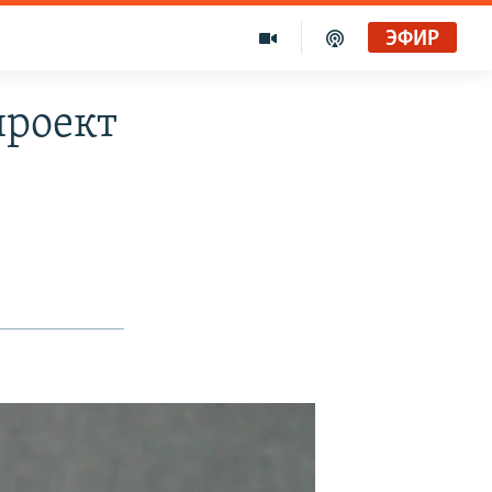
ЭФИР
проект