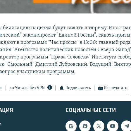
реабилитацию нацизма будут сажать в тюрьму. Иностра
ический" законопроект "Единой России", сквозь приз
уждают в программе "Час прессы" в 13:00: главный ред
ания "Агентство политических новостей Северо-Запад
иректор программы "Права человека" Института своб
аук "Смольный" Дмитрий Дубровский. Ведущий: Виктор
 вопрос участникам программы.
ся
Читать без VPN
Подпишитесь
Распечатать
АЦИЯ
СОЦИАЛЬНЫЕ СЕТИ
ь