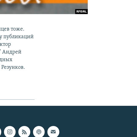
нцев тоже.
му публикаций
актор
" Андрей
одных
 Резунков.