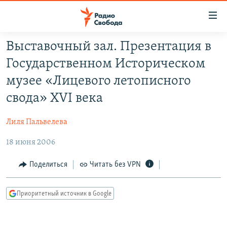
Ссылки
для
упрощенного
Выставочный зал. Презентация в
ПРОГРАММЫ
доступа
Государственном Историческом
ПОДКАСТЫ
Вернуться
музее «Лицевого летописного
к
АВТОРСКИЕ ПРОЕКТЫ
свода» XVI века
основному
ЦИТАТЫ СВОБОДЫ
содержанию
Лиля Пальвелева
Вернутся
МНЕНИЯ
к
18 июня 2006
КУЛЬТУРА
главной
навигации
IDEL.РЕАЛИИ
Поделиться
Читать без VPN
Вернутся
КАВКАЗ.РЕАЛИИ
к
Приоритетный источник в Google
СЕВЕР.РЕАЛИИ
поиску
СИБИРЬ.РЕАЛИИ