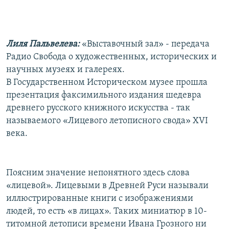
РАСПИСАНИЕ ВЕЩАНИЯ
ПОДПИШИТЕСЬ НА РАССЫЛКУ
Лиля Пальвелева:
«Выставочный зал» - передача
СОЦИАЛЬНЫЕ СЕТИ
Радио Свобода о художественных, исторических и
научных музеях и галереях.
В Государственном Историческом музее прошла
презентация факсимильного издания шедевра
древнего русского книжного искусства - так
называемого «Лицевого летописного свода» XVI
Все сайты РСЕ/РС
века.
Поясним значение непонятного здесь слова
«лицевой». Лицевыми в Древней Руси называли
иллюстрированные книги с изображениями
людей, то есть «в лицах». Таких миниатюр в 10-
титомной летописи времени Ивана Грозного ни