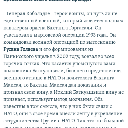
- Генерал Кобаладзе - герой войны, он чуть ли не
единственный военный, который является полным
кавалером ордена Вахтанга Горгасали. Он
участвовал в мартовской операции 1993 года. Он
командовал военной операцией по вытеснению
Русана Гелаева
и его формирования из
Панкисского ущелья в 2002 году, воевал во всех
горячих точках. Что касается упомянутого вами
полковника Баткуашвили, бывшего представителя
военного атташе в НАТО и политолога Вахтанга
Маисая, то Вахтанг Маисая дал показания и
признал свою вину, а Ирклий Баткуашвили вину не
признает, использует метод молчания. Оба
известны в том смысле, что у них были связи с
НАТО, они в свое время внесли лепту в укрепление
сотрудничества Грузии с НАТО. Так что это большой