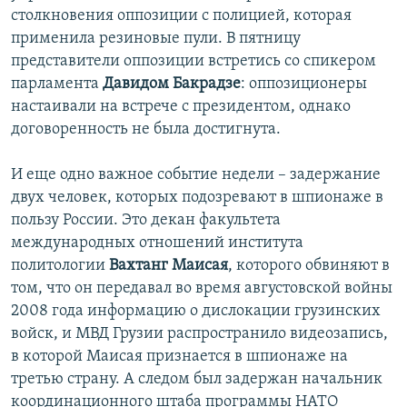
столкновения оппозиции с полицией, которая
применила резиновые пули. В пятницу
представители оппозиции встретись со спикером
парламента
Давидом Бакрадзе
: оппозиционеры
настаивали на встрече с президентом, однако
договоренность не была достигнута.
И еще одно важное событие недели – задержание
двух человек, которых подозревают в шпионаже в
пользу России. Это декан факультета
международных отношений института
политологии
Вахтанг Маисая
, которого обвиняют в
том, что он передавал во время августовской войны
2008 года информацию о дислокации грузинских
войск, и МВД Грузии распространило видеозапись,
в которой Маисая признается в шпионаже на
третью страну. А следом был задержан начальник
координационного штаба программы НАТО