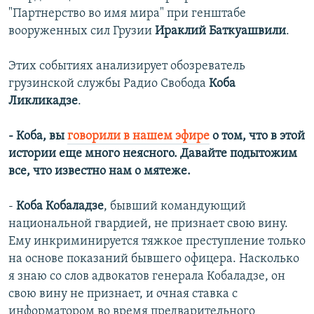
"Партнерство во имя мира" при генштабе
вооруженных сил Грузии
Ираклий Баткуашвили
.
Этих событиях анализирует обозреватель
грузинской службы Радио Свобода
Коба
Ликликадзе
.
- Коба, вы
говорили в нашем эфире
о том, что в этой
истории еще много неясного. Давайте подытожим
все, что известно нам о мятеже.
-
Коба Кобаладзе
, бывший командующий
национальной гвардией, не признает свою вину.
Ему инкриминируется тяжкое преступление только
на основе показаний бывшего офицера. Насколько
я знаю со слов адвокатов генерала Кобаладзе, он
свою вину не признает, и очная ставка с
информатором во время предварительного