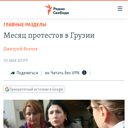
Ссылки
для
упрощенного
ГЛАВНЫЕ РАЗДЕЛЫ
ПРОГРАММЫ
доступа
Месяц протестов в Грузии
ПОДКАСТЫ
Вернуться
к
Дмитрий Волчек
АВТОРСКИЕ ПРОЕКТЫ
основному
10 мая 2009
ЦИТАТЫ СВОБОДЫ
содержанию
Вернутся
МНЕНИЯ
Поделиться
Читать без VPN
к
КУЛЬТУРА
главной
Приоритетный источник в Google
навигации
IDEL.РЕАЛИИ
Вернутся
КАВКАЗ.РЕАЛИИ
к
СЕВЕР.РЕАЛИИ
поиску
СИБИРЬ.РЕАЛИИ