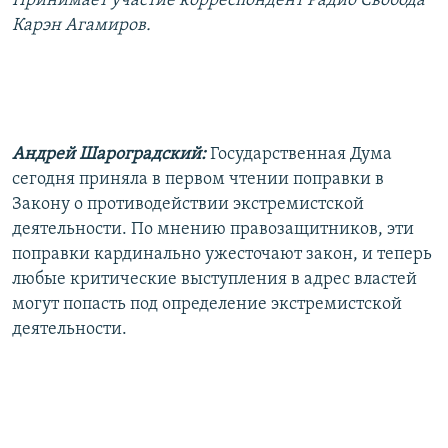
Принимает участие корреспондент Радио Свобода
РАСПИСАНИЕ ВЕЩАНИЯ
Карэн Агамиров.
ПОДПИШИТЕСЬ НА РАССЫЛКУ
СОЦИАЛЬНЫЕ СЕТИ
Андрей Шароградский:
Государственная Дума
сегодня приняла в первом чтении поправки в
Закону о противодействии экстремистской
деятельности. По мнению правозащитников, эти
Все сайты РСЕ/РС
поправки кардинально ужесточают закон, и теперь
любые критические выступления в адрес властей
могут попасть под определение экстремистской
деятельности.