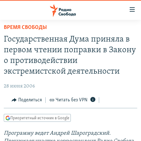
Ссылки
для
упрощенного
ВРЕМЯ СВОБОДЫ
ПРОГРАММЫ
доступа
Государственная Дума приняла в
ПОДКАСТЫ
Вернуться
первом чтении поправки в Закону
к
АВТОРСКИЕ ПРОЕКТЫ
о противодействии
основному
ЦИТАТЫ СВОБОДЫ
содержанию
экстремистской деятельности
Вернутся
МНЕНИЯ
к
28 июня 2006
КУЛЬТУРА
главной
Поделиться
Читать без VPN
навигации
IDEL.РЕАЛИИ
Вернутся
КАВКАЗ.РЕАЛИИ
к
Приоритетный источник в Google
СЕВЕР.РЕАЛИИ
поиску
Программу ведет Андрей Шароградский.
СИБИРЬ.РЕАЛИИ