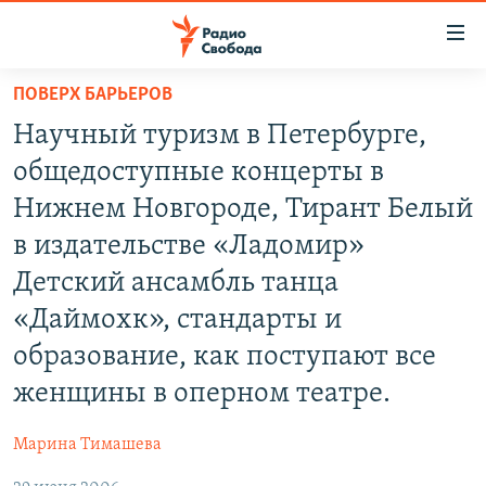
Ссылки
для
упрощенного
ПОВЕРХ БАРЬЕРОВ
ПРОГРАММЫ
доступа
Научный туризм в Петербурге,
ПОДКАСТЫ
Вернуться
общедоступные концерты в
к
АВТОРСКИЕ ПРОЕКТЫ
Нижнем Новгороде, Тирант Белый
основному
ЦИТАТЫ СВОБОДЫ
содержанию
в издательстве «Ладомир»
Вернутся
МНЕНИЯ
Детский ансамбль танца
к
КУЛЬТУРА
«Даймохк», стандарты и
главной
навигации
IDEL.РЕАЛИИ
образование, как поступают все
Вернутся
КАВКАЗ.РЕАЛИИ
женщины в оперном театре.
к
СЕВЕР.РЕАЛИИ
поиску
Марина Тимашева
СИБИРЬ.РЕАЛИИ