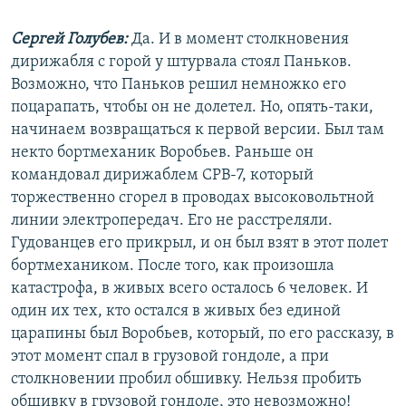
Сергей Голубев:
Да. И в момент столкновения
дирижабля с горой у штурвала стоял Паньков.
Возможно, что Паньков решил немножко его
поцарапать, чтобы он не долетел. Но, опять-таки,
начинаем возвращаться к первой версии. Был там
некто бортмеханик Воробьев. Раньше он
командовал дирижаблем СРВ-7, который
торжественно сгорел в проводах высоковольтной
линии электропередач. Его не расстреляли.
Гудованцев его прикрыл, и он был взят в этот полет
бортмехаником. После того, как произошла
катастрофа, в живых всего осталось 6 человек. И
один их тех, кто остался в живых без единой
царапины был Воробьев, который, по его рассказу, в
этот момент спал в грузовой гондоле, а при
столкновении пробил обшивку. Нельзя пробить
обшивку в грузовой гондоле, это невозможно!