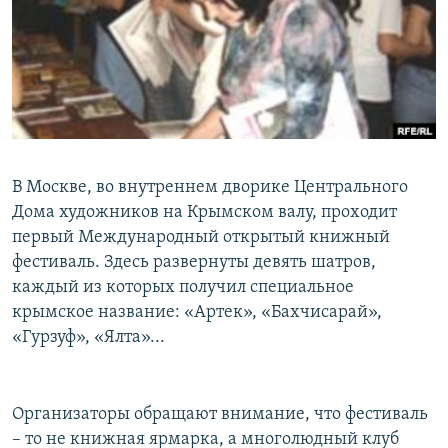
РАСПИСАНИЕ ВЕЩАНИЯ
ПОДПИШИТЕСЬ НА РАССЫЛКУ
СОЦИАЛЬНЫЕ СЕТИ
В Москве, во внутреннем дворике Центрального
Дома художников на Крымском валу, проходит
первый Международный открытый книжный
Все сайты РСЕ/РС
фестиваль. Здесь развернуты девять шатров,
каждый из которых получил специальное
крымское название: «Артек», «Бахчисарай»,
«Гурзуф», «Ялта»...
Организаторы обращают внимание, что фестиваль
– то не книжная ярмарка, а многолюдный клуб