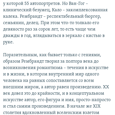
у которой 55 автопортретов. Но Ван-Гог –
клинический безумец, Кало – закомплексованная
калека. Рембрандт – респектабельный бюргер,
семьянин, делец. При этом что-то толкало его
девяносто раз за сорок лет, то есть чаще чем
дважды в год, вглядываться в зеркало с кистью в
руке.
Поразительным, как бывает только с гениями,
образом Рембрандт творил за полтора века до
возникновения романтизма – течения в искусстве
и в жизни, в котором внутренний мир одного
человека на равных сопоставляется со всем
внешним миром, а автор равен произведению. ХХ
век довел это до крайности, и в концептуальном
искусстве автор, его фигура и имя, просто-напросто
и стал самим произведением. В начале же XIX
столетия вдохновленный вселенским взлетом