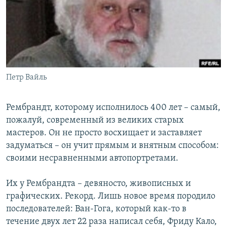
РАСПИСАНИЕ ВЕЩАНИЯ
ПОДПИШИТЕСЬ НА РАССЫЛКУ
СОЦИАЛЬНЫЕ СЕТИ
Петр Вайль
Рембрандт, которому исполнилось 400 лет – самый,
пожалуй, современный из великих старых
Все сайты РСЕ/РС
мастеров. Он не просто восхищает и заставляет
задуматься – он учит прямым и внятным способом:
своими несравненными автопортретами.
Их у Рембрандта – девяносто, живописных и
графических. Рекорд. Лишь новое время породило
последователей: Ван-Гога, который как-то в
течение двух лет 22 раза написал себя, Фриду Кало,