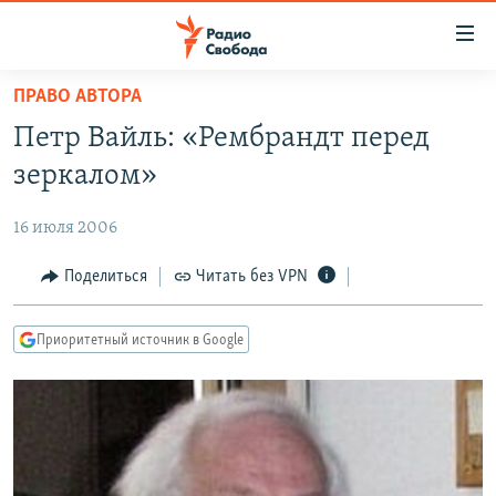
Ссылки
для
упрощенного
ПРАВО АВТОРА
ПРОГРАММЫ
доступа
Петр Вайль: «Рембрандт перед
ПОДКАСТЫ
Вернуться
зеркалом»
к
АВТОРСКИЕ ПРОЕКТЫ
основному
16 июля 2006
ЦИТАТЫ СВОБОДЫ
содержанию
Вернутся
МНЕНИЯ
Поделиться
Читать без VPN
к
КУЛЬТУРА
главной
Приоритетный источник в Google
навигации
IDEL.РЕАЛИИ
Вернутся
КАВКАЗ.РЕАЛИИ
к
СЕВЕР.РЕАЛИИ
поиску
СИБИРЬ.РЕАЛИИ