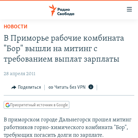
Ссылки
для
упрощенного
НОВОСТИ
ПРОГРАММЫ
доступа
В Приморье рабочие комбината
ПОДКАСТЫ
Вернуться
"Бор" вышли на митинг с
к
АВТОРСКИЕ ПРОЕКТЫ
требованием выплат зарплаты
основному
ЦИТАТЫ СВОБОДЫ
содержанию
28 апреля 2011
Вернутся
МНЕНИЯ
к
Поделиться
Читать без VPN
КУЛЬТУРА
главной
навигации
IDEL.РЕАЛИИ
Приоритетный источник в Google
Вернутся
КАВКАЗ.РЕАЛИИ
к
В приморском городе Дальнегорск прошел митинг
СЕВЕР.РЕАЛИИ
поиску
работников горно-химического комбината "Бор",
СИБИРЬ.РЕАЛИИ
требующих погасить долги по зарплате.