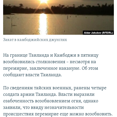
РАСПИСАНИЕ ВЕЩАНИЯ
ПОДПИШИТЕСЬ НА РАССЫЛКУ
СОЦИАЛЬНЫЕ СЕТИ
Закат в камбоджийских джунглях
На границе Таиланда и Камбоджи в пятницу
возобновились столкновения – несмотря на
Все сайты РСЕ/РС
перемирие, заключенное накануне. Об этом
сообщают власти Таиланда.
По сведениям тайских военных, ранены четыре
солдата армии Таиланда. Власти выразили
озабоченность возобновлением огня, однако
заявили, что ввиду незначительности
происшествия перемирие еще можно возобновить.