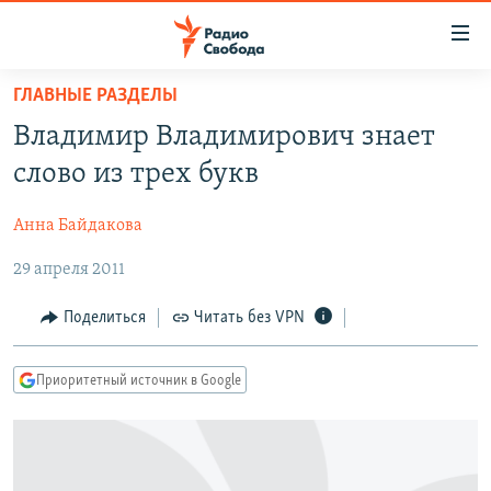
Ссылки
для
упрощенного
ГЛАВНЫЕ РАЗДЕЛЫ
ПРОГРАММЫ
доступа
Владимир Владимирович знает
ПОДКАСТЫ
Вернуться
слово из трех букв
к
АВТОРСКИЕ ПРОЕКТЫ
основному
Анна Байдакова
ЦИТАТЫ СВОБОДЫ
содержанию
Вернутся
29 апреля 2011
МНЕНИЯ
к
КУЛЬТУРА
Поделиться
Читать без VPN
главной
навигации
IDEL.РЕАЛИИ
Вернутся
Приоритетный источник в Google
КАВКАЗ.РЕАЛИИ
к
СЕВЕР.РЕАЛИИ
поиску
СИБИРЬ.РЕАЛИИ