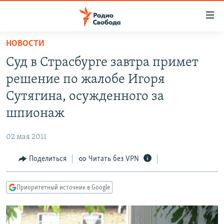
Ссылки
для
упрощенного
НОВОСТИ
ПРОГРАММЫ
доступа
Суд в Страсбурге завтра примет
ПОДКАСТЫ
Вернуться
решение по жалобе Игоря
к
АВТОРСКИЕ ПРОЕКТЫ
Сутягина, осужденного за
основному
ЦИТАТЫ СВОБОДЫ
содержанию
шпионаж
Вернутся
МНЕНИЯ
к
02 мая 2011
КУЛЬТУРА
главной
Поделиться
Читать без VPN
навигации
IDEL.РЕАЛИИ
Вернутся
КАВКАЗ.РЕАЛИИ
к
Приоритетный источник в Google
СЕВЕР.РЕАЛИИ
поиску
СИБИРЬ.РЕАЛИИ