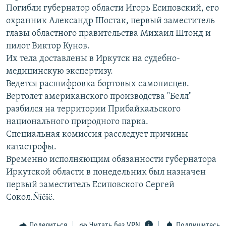
Погибли губернатор области Игорь Есиповский, его
РАСПИСАНИЕ ВЕЩАНИЯ
охранник Александр Шостак, первый заместитель
ПОДПИШИТЕСЬ НА РАССЫЛКУ
главы областного правительства Михаил Штонд и
пилот Виктор Кунов.
СОЦИАЛЬНЫЕ СЕТИ
Их тела доставлены в Иркутск на судебно-
медицинскую экспертизу.
Ведется расшифровка бортовых самописцев.
Вертолет американского производства "Белл"
разбился на территории Прибайкальского
национального природного парка.
Все сайты РСЕ/РС
Специальная комиссия расследует причины
катастрофы.
Временно исполняющим обязанности губернатора
Иркутской области в понедельник был назначен
первый заместитель Есиповского Сергей
Сокол.Ñîêîë.
Поделиться
Читать без VPN
Подпишитесь