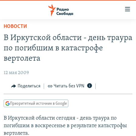
Ссылки
для
упрощенного
НОВОСТИ
ПРОГРАММЫ
доступа
В Иркутской области - день траура
ПОДКАСТЫ
Вернуться
по погибшим в катастрофе
к
АВТОРСКИЕ ПРОЕКТЫ
вертолета
основному
ЦИТАТЫ СВОБОДЫ
содержанию
12 мая 2009
Вернутся
МНЕНИЯ
к
Поделиться
Читать без VPN
КУЛЬТУРА
главной
навигации
IDEL.РЕАЛИИ
Приоритетный источник в Google
Вернутся
КАВКАЗ.РЕАЛИИ
к
В Иркутской области сегодня - день траура по
СЕВЕР.РЕАЛИИ
поиску
погибшим в воскресенье в результате катастрофы
СИБИРЬ.РЕАЛИИ
вертолета.