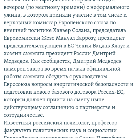
РАСПИСАНИЕ ВЕЩАНИЯ
вечером (по местному времени) с неформального
ужина, в котором приняли участие в том числе и
ПОДПИШИТЕСЬ НА РАССЫЛКУ
верховный комиссар Европейского союза по
внешней политике Хавьер Солана, председатель
СОЦИАЛЬНЫЕ СЕТИ
Еврокомиссии Жозе Мануэл Баррозу, президент
председательствующей в ЕС Чехии Вацлав Клаус и
хозяин саммита президент России Дмитрий
Медведев. Как сообщается, Дмитрий Медведев
намерен завтра во время начала официальной
Все сайты РСЕ/РС
работы саммита обсудить с руководством
Евросоюза вопросы энергетической безопасности и
подготовки нового базового договора Россия-ЕС,
который должен прийти на смену ныне
действующему соглашению о партнерстве и
сотрудничестве.
Известный российский политолог, профессор
факультета политических наук и социологии