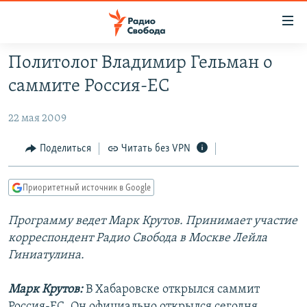
Ссылки
для
упрощенного
Политолог Владимир Гельман о
ПРОГРАММЫ
доступа
саммите Россия-ЕС
ПОДКАСТЫ
Вернуться
к
22 мая 2009
АВТОРСКИЕ ПРОЕКТЫ
основному
ЦИТАТЫ СВОБОДЫ
Поделиться
Читать без VPN
содержанию
Вернутся
МНЕНИЯ
к
Приоритетный источник в Google
КУЛЬТУРА
главной
Программу ведет Марк Крутов. Принимает участие
навигации
IDEL.РЕАЛИИ
корреспондент Радио Свобода в Москве Лейла
Вернутся
КАВКАЗ.РЕАЛИИ
Гиниатулина.
к
СЕВЕР.РЕАЛИИ
поиску
Марк Крутов:
В Хабаровске открылся саммит
СИБИРЬ.РЕАЛИИ
Россия-ЕС. Он официально открылся сегодня