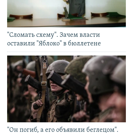
"Сломать схему". Зачем власти
оставили "Яблоко" в бюллетене
"Он погиб, а его объявили беглецом".