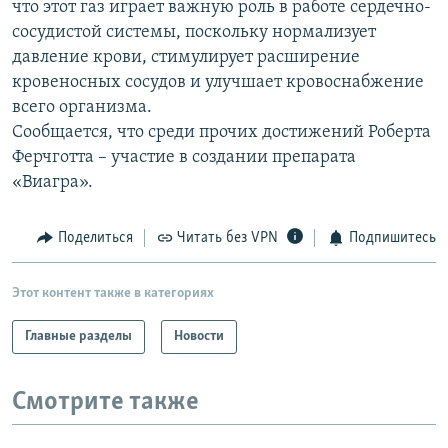
что этот газ играет важную роль в работе сердечно-
РАСПИСАНИЕ ВЕЩАНИЯ
сосудистой системы, поскольку нормализует
ПОДПИШИТЕСЬ НА РАССЫЛКУ
давление крови, стимулирует расширение
кровеносных сосудов и улучшает кровоснабжение
всего организма.
СОЦИАЛЬНЫЕ СЕТИ
Сообщается, что среди прочих достижений Роберта
Ферчготта – участие в создании препарата
«Виагра».
Поделиться
Читать без VPN
Подпишитесь
Все сайты РСЕ/РС
Этот контент также в категориях
Главные разделы
Новости
Смотрите также