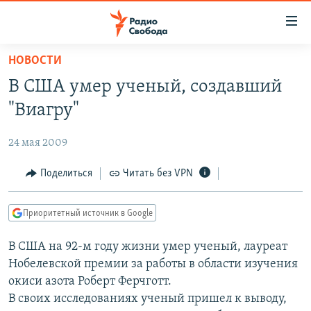
Ссылки
для
упрощенного
НОВОСТИ
ПРОГРАММЫ
доступа
В США умер ученый, создавший
ПОДКАСТЫ
Вернуться
"Виагру"
к
АВТОРСКИЕ ПРОЕКТЫ
основному
24 мая 2009
ЦИТАТЫ СВОБОДЫ
содержанию
Вернутся
МНЕНИЯ
Поделиться
Читать без VPN
к
КУЛЬТУРА
главной
Приоритетный источник в Google
навигации
IDEL.РЕАЛИИ
Вернутся
В США на 92-м году жизни умер ученый, лауреат
КАВКАЗ.РЕАЛИИ
к
Нобелевской премии за работы в области изучения
СЕВЕР.РЕАЛИИ
поиску
окиси азота Роберт Ферчготт.
В своих исследованиях ученый пришел к выводу,
СИБИРЬ.РЕАЛИИ