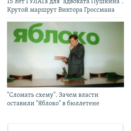
15 лет ГУЛАГа для "адвоката Пушкина".
Крутой маршрут Виктора Гроссмана
"Сломать схему". Зачем власти
оставили "Яблоко" в бюллетене