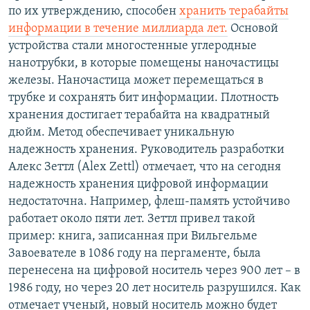
по их утверждению, способен
хранить терабайты
РАСПИСАНИЕ ВЕЩАНИЯ
информации в течение миллиарда лет.
Основой
ПОДПИШИТЕСЬ НА РАССЫЛКУ
устройства стали многостенные углеродные
нанотрубки, в которые помещены наночастицы
СОЦИАЛЬНЫЕ СЕТИ
железы. Наночастица может перемещаться в
трубке и сохранять бит информации. Плотность
хранения достигает терабайта на квадратный
дюйм. Метод обеспечивает уникальную
надежность хранения. Руководитель разработки
Алекс Зеттл (Alex Zettl) отмечает, что на сегодня
Все сайты РСЕ/РС
надежность хранения цифровой информации
недостаточна. Например, флеш-память устойчиво
работает около пяти лет. Зеттл привел такой
пример: книга, записанная при Вильгельме
Завоевателе в 1086 году на пергаменте, была
перенесена на цифровой носитель через 900 лет – в
1986 году, но через 20 лет носитель разрушился. Как
отмечает ученый, новый носитель можно будет