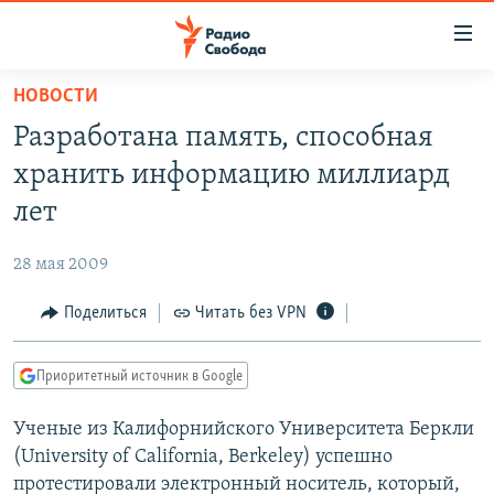
Ссылки
для
упрощенного
НОВОСТИ
ПРОГРАММЫ
доступа
Разработана память, способная
ПОДКАСТЫ
Вернуться
хранить информацию миллиард
к
АВТОРСКИЕ ПРОЕКТЫ
лет
основному
ЦИТАТЫ СВОБОДЫ
содержанию
28 мая 2009
Вернутся
МНЕНИЯ
к
Поделиться
Читать без VPN
КУЛЬТУРА
главной
навигации
IDEL.РЕАЛИИ
Приоритетный источник в Google
Вернутся
КАВКАЗ.РЕАЛИИ
к
Ученые из Калифорнийского Университета Беркли
СЕВЕР.РЕАЛИИ
поиску
(University of California, Berkeley) успешно
СИБИРЬ.РЕАЛИИ
протестировали электронный носитель, который,