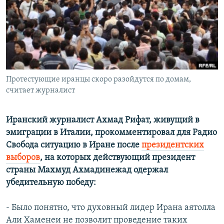
РАСПИСАНИЕ ВЕЩАНИЯ
ПОДПИШИТЕСЬ НА РАССЫЛКУ
СОЦИАЛЬНЫЕ СЕТИ
Протестующие иранцы скоро разойдутся по домам,
считает журналист
Иранский журналист Ахмад Рифат, живущий в
Все сайты РСЕ/РС
эмиграции в Италии, прокомментировал для Радио
Свобода ситуацию в Иране после
президентских
выборов
, на которых действующий президент
страны
Махмуд Ахмадинежад
одержал
убедительную победу:
- Было понятно, что духовный лидер Ирана аятолла
Али Хаменеи не позволит проведение таких