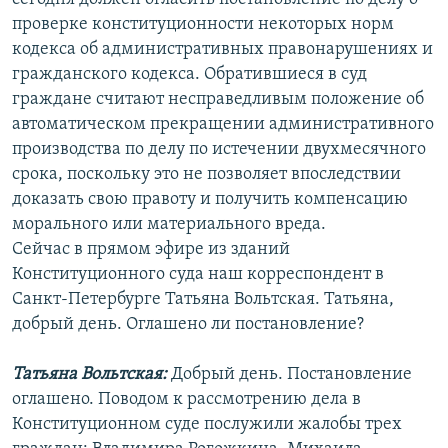
РАСПИСАНИЕ ВЕЩАНИЯ
проверке конституционности некоторых норм
кодекса об административных правонарушениях и
ПОДПИШИТЕСЬ НА РАССЫЛКУ
гражданского кодекса. Обратившиеся в суд
граждане считают несправедливым положение об
СОЦИАЛЬНЫЕ СЕТИ
автоматическом прекращении административного
производства по делу по истечении двухмесячного
срока, поскольку это не позволяет впоследствии
доказать свою правоту и получить компенсацию
морального или материального вреда.
Все сайты РСЕ/РС
Сейчас в прямом эфире из зданий
Конституционного суда наш корреспондент в
Санкт-Петербурге Татьяна Вольтская. Татьяна,
добрый день. Оглашено ли постановление?
Татьяна Вольтская:
Добрый день. Постановление
оглашено. Поводом к рассмотрению дела в
Конституционном суде послужили жалобы трех