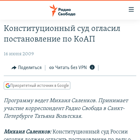
Ссылки
для
упрощенного
Конституционный суд огласил
ПРОГРАММЫ
доступа
постановление по КоАП
ПОДКАСТЫ
Вернуться
к
16 июня 2009
АВТОРСКИЕ ПРОЕКТЫ
основному
ЦИТАТЫ СВОБОДЫ
Поделиться
Читать без VPN
содержанию
Вернутся
МНЕНИЯ
к
Приоритетный источник в Google
КУЛЬТУРА
главной
Программу ведет Михаил Саленков. Принимает
навигации
IDEL.РЕАЛИИ
участие корреспондент Радио Свобода в Санкт-
Вернутся
КАВКАЗ.РЕАЛИИ
Петербурге Татьяна Вольтская.
к
СЕВЕР.РЕАЛИИ
поиску
Михаил Саленков:
Конституционный суд России
СИБИРЬ.РЕАЛИИ
сегодня должен огласить постановление по делу о