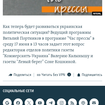
РАСПИСАНИЕ ВЕЩАНИЯ
ПОДПИШИТЕСЬ НА РАССЫЛКУ
СОЦИАЛЬНЫЕ СЕТИ
Как теперь будет развиваться украинская
политическая ситуация? Ведущий программы
Виталий Портников в программе "Час прессы" в
среду 17 июня в 13 часов задает этот вопрос
редакторам отделов политики газеты
"Коммерсантъ-Украина" Валерию Калынышу и
Все сайты РСЕ/РС
газеты "Левый берег" Соне Кошкиной.
Поделиться
Читать без VPN
Подпишитесь
СОЦИАЛЬНЫЕ СЕТИ