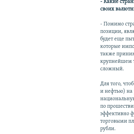
- Какие стран
своих валютны
- Помимо стр
позиции, явл
будет еще пы
которые импо
также принима
крупнейшем т
сложный.
Для того, чт
и нефтью) на
национальную 
по прошестви
эффективно ф
торговыми пл
рубли.