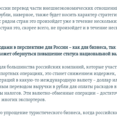
 России перевод части внешнеэкономических отношени
убли, наверное, также будет носить характер стратег
 с рядом стран это произойдет уже в течение несколь
м стран это, скорее всего, не произойдет и в течение не
дами в перспективе для России – как для бизнеса, так 
может обернуться повышение статуса национальной в
 для большинства российских компаний, которые участ
портных операциях, это станет снижением издержек,
ераций в какую-то международную валюту – доллар или
тным переводом выручки в рубли для оплаты расходов 
ты налогов. Эти валютно-обменные операции – достат
 многих экспортеров.
это упрощение туристического бизнеса, когда российс