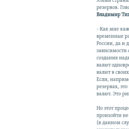
этими страна
резервов. Го
Владимир Ти
- Как мне каж
временные ра
России, да и 
зависимости 
создания над
валют одновр
валют в своих
Если, наприм
резервах, эт
валют. Это ри
Но этот проце
произойти не
(в данном слу