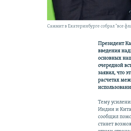
Саммит в Екатеринбурге собрал "все ф
Президент Ка
введения над
основных нац
очередной вс
заявил, что 
расчетах меж
использовани
Тему усилени
Индии и Кита
сообщил помо
станет возмо