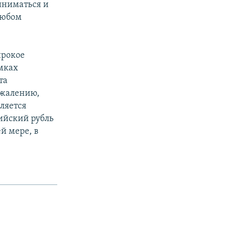
риниматься и
любом
ирокое
амках
та
ожалению,
вляется
ийский рубль
й мере, в