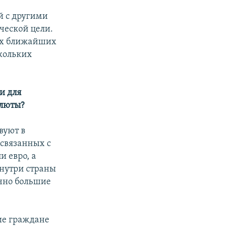
й с другими
ической цели.
ких ближайших
скольких
и для
алюты?
вуют в
 связанных с
 евро, а
внутри страны
очно большие
кие граждане