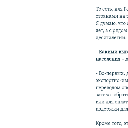
То есть, для
странами на р
Я думаю, что
лет, а с рядо
десятилетий.
- Какими выго
населения – 
- Во-первых,
экспортно-им
переводом оп
затем с обра
или для опла
издержки для
Кроме того, 