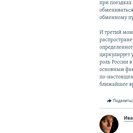
при поездках 
обмениваться
обменному пу
И третий мом
распростране
определенног
циркулирует 
роль России в
основным фак
по-настоящем
ближайшее в
Поделить
Ива