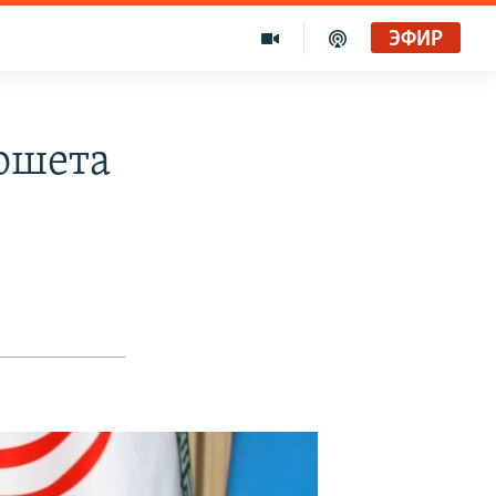
ЭФИР
ошета