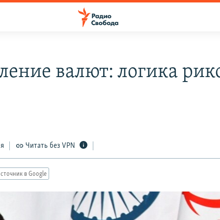
ление валют: логика рик
ся
Читать без VPN
сточник в Google