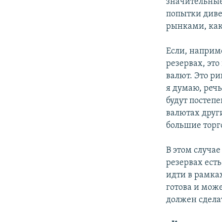
значительные
попытки дивер
рынками, как
Если, наприм
резервах, эт
валют. Это ри
я думаю, речь
будут постепе
валютах друг
большие торг
В этом случа
резервах есть
идти в рамках
готова и мож
должен сдела