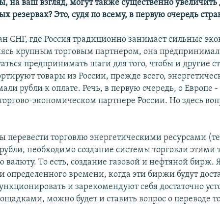
ы, на ваш взгляд, могут также существенно увеличить 
х резервах? Это, судя по всему, в первую очередь стр
ан СНГ, где Россия традиционно занимает сильные эк
яясь крупным торговым партнером, она предпринимала
таться предпринимать шаги для того, чтобы и другие с
ртируют товары из России, прежде всего, энергетичес
ли рубли к оплате. Речь, в первую очередь, о Европе -
оргово-экономическом партнере России. Но здесь воп
обы перевести торговлю энергетическими ресурсами (т
 рубли, необходимо создание системы торговли этими 
валюту. То есть, создание газовой и нефтяной бирж. 
и определенного времени, когда эти биржи будут дост
ункционировать и зарекомендуют себя достаточно ус
ощадками, можно будет и ставить вопрос о переводе т