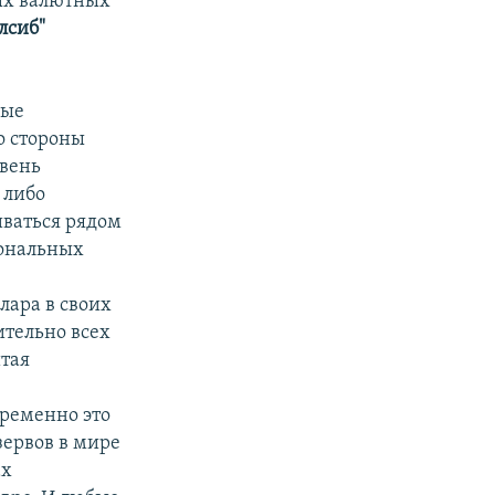
ных валютных
лсиб"
ные
о стороны
овень
 либо
иваться рядом
иональных
лара в своих
ительно всех
итая
временно это
ервов в мире
ах