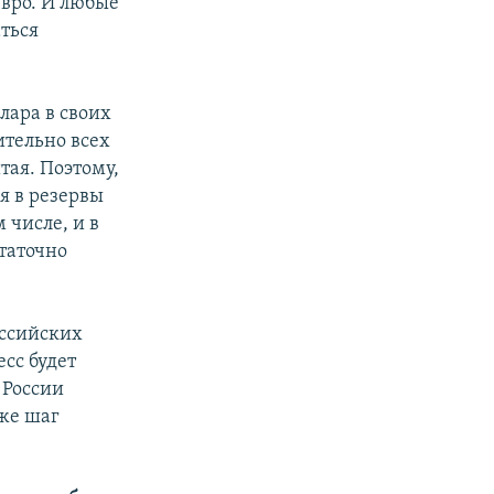
вро. И любые
аться
лара в своих
ительно всех
тая. Поэтому,
я в резервы
 числе, и в
таточно
оссийских
есс будет
 России
 же шаг