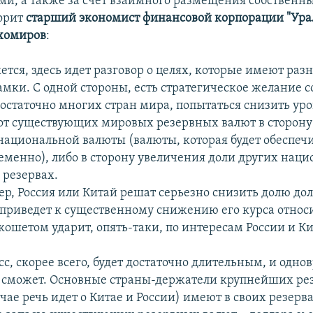
ми, а также за счет взаимного размещения собствен
ворит
старший экономист финансовой корпорации "Ура
хомиров
:
ется, здесь идет разговор о целях, которые имеют раз
мки. С одной стороны, есть стратегическое желание с
достаточно многих стран мира, попытаться снизить ур
от существующих мировых резервных валют в сторону
национальной валюты (валюты, которая будет обеспеч
еменно), либо в сторону увеличения доли других нац
 резервах.
ер, Россия или Китай решат серьезно снизить долю дол
о приведет к существенному снижению его курса относ
кошетом ударит, опять-таки, по интересам России и К
сс, скорее всего, будет достаточно длительным, и одно
 сможет. Основные страны-держатели крупнейших рез
чае речь идет о Китае и России) имеют в своих резерв