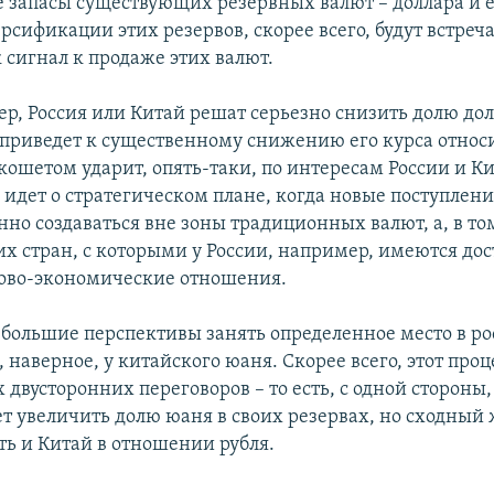
 запасы существующих резервных валют – доллара и е
сификации этих резервов, скорее всего, будут встреч
 сигнал к продаже этих валют.
ер, Россия или Китай решат серьезно снизить долю дол
о приведет к существенному снижению его курса относ
кошетом ударит, опять-таки, по интересам России и Ки
 идет о стратегическом плане, когда новые поступлени
нно создаваться вне зоны традиционных валют, а, в том
их стран, с которыми у России, например, имеются дос
ово-экономические отношения.
е большие перспективы занять определенное место в р
, наверное, у китайского юаня. Скорее всего, этот проц
 двусторонних переговоров – то есть, с одной стороны,
ет увеличить долю юаня в своих резервах, но сходный
ть и Китай в отношении рубля.