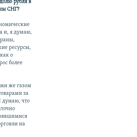
долю рубля в
аны СНГ?
ономические
 и, я думаю,
траны,
кие ресурсы,
 как о
рос более
еми же газом
товарами за
Я думаю, что
аточно
тоявшимися
орговли на