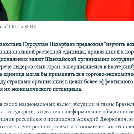
лаги" ШОС и БРИК
захстана Нурсултан Назарбаев предложил "изучить во
национальной расчетной единицы, привязанной к ко
иональных валют Шанхайской организации сотруднич
трече лидеров этих стран, завершившейся в Екатеринб
эта единица могла бы применяться в торгово-экономич
ду странами организации в целях более эффективного
я их экономического потенциала.
я своих национальных валют обсудили и главы Бразили
я - государств, входящих в неформальное объединени
щник российского президента Аркадий Дворкович, эт
жным за счет роста торговых и экономических отнош