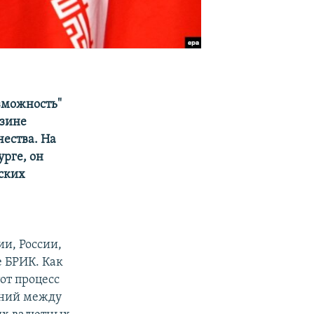
зможность"
рзине
ества. На
урге, он
еских
и, России,
е БРИК. Как
от процесс
ений между