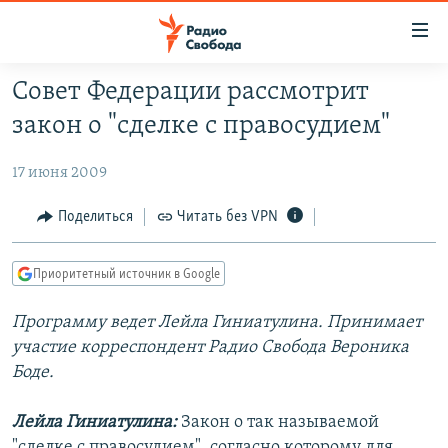
Ссылки
для
упрощенного
Совет Федерации рассмотрит
ПРОГРАММЫ
доступа
закон о "сделке с правосудием"
ПОДКАСТЫ
Вернуться
к
17 июня 2009
АВТОРСКИЕ ПРОЕКТЫ
основному
ЦИТАТЫ СВОБОДЫ
Поделиться
Читать без VPN
содержанию
Вернутся
МНЕНИЯ
к
Приоритетный источник в Google
КУЛЬТУРА
главной
Программу ведет Лейла Гиниатулина. Принимает
навигации
IDEL.РЕАЛИИ
участие корреспондент Радио Свобода Вероника
Вернутся
КАВКАЗ.РЕАЛИИ
Боде.
к
СЕВЕР.РЕАЛИИ
поиску
Лейла Гиниатулина:
Закон о так называемой
СИБИРЬ.РЕАЛИИ
"сделке с правосудием", согласно которому для