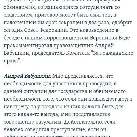
РАСПИСАНИЕ ВЕЩАНИЯ
обвиняемых, соглашающихся сотрудничать со
следствием, приговор может быть смягчен, а
ПОДПИШИТЕСЬ НА РАССЫЛКУ
положенный им срок сокращен в два раза, одобрит
сегодня Совет Федерации. Это нововведение в
СОЦИАЛЬНЫЕ СЕТИ
беседе с нашим корреспондентом Вероникой Боде
прокомментировал правозащитник Андрей
Бабушкин, председатель Комитета "За гражданские
права".
Все сайты РСЕ/РС
Андрей Бабушкин:
Мне представляется, что
необходимость для участников правосудия, в
данной ситуации для государства и обвиняемого,
необходимость того, что если они пошли друг друга
навстречу, то у каждого из них должна быть для
этого какая-то выгода, мне представляется
совершенно разумным. Действительно, если
человек совершил преступление, если он