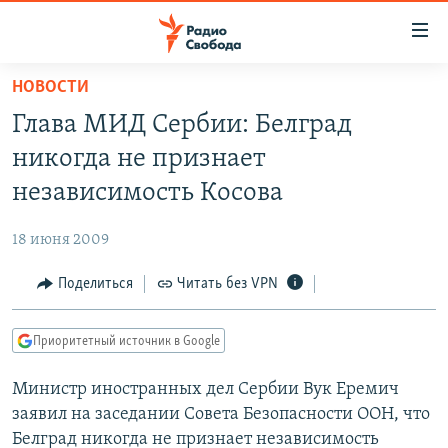
Ссылки
для
упрощенного
НОВОСТИ
ПРОГРАММЫ
доступа
Глава МИД Сербии: Белград
ПОДКАСТЫ
Вернуться
никогда не признает
к
АВТОРСКИЕ ПРОЕКТЫ
независимость Косова
основному
ЦИТАТЫ СВОБОДЫ
содержанию
18 июня 2009
Вернутся
МНЕНИЯ
к
Поделиться
Читать без VPN
КУЛЬТУРА
главной
навигации
IDEL.РЕАЛИИ
Приоритетный источник в Google
Вернутся
КАВКАЗ.РЕАЛИИ
к
Министр иностранных дел Сербии Вук Еремич
СЕВЕР.РЕАЛИИ
поиску
заявил на заседании Совета Безопасности ООН, что
СИБИРЬ.РЕАЛИИ
Белград никогда не признает независимость