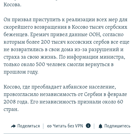
Косова.
РАСПИСАНИЕ ВЕЩАНИЯ
ПОДПИШИТЕСЬ НА РАССЫЛКУ
Он призвал приступить к реализации всех мер для
скорейшего возвращения в Косово тысяч сербских
СОЦИАЛЬНЫЕ СЕТИ
беженцев. Еремич привел данные ООН, согласно
которым более 200 тысяч косовских сербов все еще
не возвратились в свои дома из-за разрушений и
страха за свою жизнь. По информации министра,
только около 500 человек смогли вернуться в
прошлом году.
Все сайты РСЕ/РС
Косово, где преобладает албанское население,
провозгласило независимость от Сербии в феврале
2008 года. Его независимость признали около 60
стран.
Поделиться
Читать без VPN
Подпишитесь