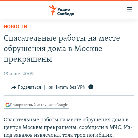
Ссылки
для
упрощенного
НОВОСТИ
ПРОГРАММЫ
доступа
Спасательные работы на месте
ПОДКАСТЫ
Вернуться
обрушения дома в Москве
к
АВТОРСКИЕ ПРОЕКТЫ
прекращены
основному
ЦИТАТЫ СВОБОДЫ
содержанию
18 июня 2009
Вернутся
МНЕНИЯ
к
Поделиться
Читать без VPN
КУЛЬТУРА
главной
навигации
IDEL.РЕАЛИИ
Приоритетный источник в Google
Вернутся
КАВКАЗ.РЕАЛИИ
к
Спасательные работы на месте обрушения дома в
СЕВЕР.РЕАЛИИ
поиску
центре Москвы прекращены, сообщили в МЧС. Из-
СИБИРЬ.РЕАЛИИ
под завалов извлечены тела трех погибших.