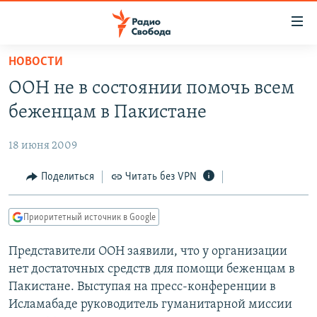
Ссылки
для
упрощенного
НОВОСТИ
ПРОГРАММЫ
доступа
ООН не в состоянии помочь всем
ПОДКАСТЫ
Вернуться
беженцам в Пакистане
к
АВТОРСКИЕ ПРОЕКТЫ
основному
18 июня 2009
ЦИТАТЫ СВОБОДЫ
содержанию
Вернутся
МНЕНИЯ
Поделиться
Читать без VPN
к
КУЛЬТУРА
главной
Приоритетный источник в Google
навигации
IDEL.РЕАЛИИ
Вернутся
Представители ООН заявили, что у организации
КАВКАЗ.РЕАЛИИ
к
нет достаточных средств для помощи беженцам в
СЕВЕР.РЕАЛИИ
поиску
Пакистане. Выступая на пресс-конференции в
Исламабаде руководитель гуманитарной миссии
СИБИРЬ.РЕАЛИИ