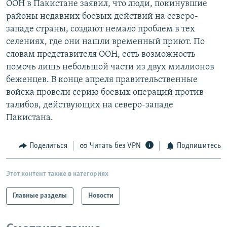
ООН в Пакистане заявил, что люди, покинувшие
РАСПИСАНИЕ ВЕЩАНИЯ
районы недавних боевых действий на северо-
ПОДПИШИТЕСЬ НА РАССЫЛКУ
западе страны, создают немало проблем в тех
селениях, где они нашли временный приют. По
словам представителя ООН, есть возможность
СОЦИАЛЬНЫЕ СЕТИ
помочь лишь небольшой части из двух миллионов
беженцев. В конце апреля правительственные
войска провели серию боевых операций против
талибов, действующих на северо-западе
Пакистана.
Все сайты РСЕ/РС
Поделиться
Читать без VPN
Подпишитесь
Этот контент также в категориях
Главные разделы
Новости