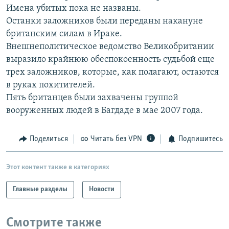
Имена убитых пока не названы.
РАСПИСАНИЕ ВЕЩАНИЯ
Останки заложников были переданы накануне
ПОДПИШИТЕСЬ НА РАССЫЛКУ
британским силам в Ираке.
Внешнеполитическое ведомство Великобритании
СОЦИАЛЬНЫЕ СЕТИ
выразило крайнюю обеспокоенность судьбой еще
трех заложников, которые, как полагают, остаются
в руках похитителей.
Пять британцев были захвачены группой
вооруженных людей в Багдаде в мае 2007 года.
Все сайты РСЕ/РС
Поделиться
Читать без VPN
Подпишитесь
Этот контент также в категориях
Главные разделы
Новости
Смотрите также