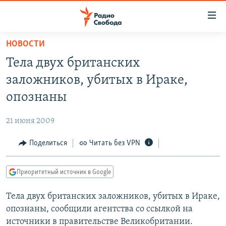
Ссылки
для
упрощенного
НОВОСТИ
ПРОГРАММЫ
доступа
Тела двух британских
ПОДКАСТЫ
Вернуться
заложников, убитых в Ираке,
к
АВТОРСКИЕ ПРОЕКТЫ
опознаны
основному
ЦИТАТЫ СВОБОДЫ
содержанию
21 июня 2009
Вернутся
МНЕНИЯ
к
Поделиться
Читать без VPN
КУЛЬТУРА
главной
навигации
IDEL.РЕАЛИИ
Приоритетный источник в Google
Вернутся
КАВКАЗ.РЕАЛИИ
к
Тела двух британских заложников, убитых в Ираке,
СЕВЕР.РЕАЛИИ
поиску
опознаны, сообщили агентства со ссылкой на
СИБИРЬ.РЕАЛИИ
источники в правительстве Великобритании.