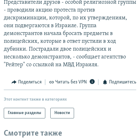
Представители друзов - особой религиозной группы
РАСПИСАНИЕ ВЕЩАНИЯ
- проводили акцию протеста против
ПОДПИШИТЕСЬ НА РАССЫЛКУ
дискриминации, которой, по их утверждениям,
они подвергаются в Израиле. Группа
демонстрантов начала бросать предметы в
СОЦИАЛЬНЫЕ СЕТИ
полицейских, которые в ответ пустили в ход
дубинки. Пострадали двое полицейских и
несколько демонстрантов, - сообщает агентство
"Рейтер" со ссылкой на МВД Израиля.
Все сайты РСЕ/РС
Поделиться
Читать без VPN
Подпишитесь
Этот контент также в категориях
Главные разделы
Новости
Смотрите также