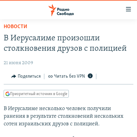
Ссылки
для
упрощенного
НОВОСТИ
ПРОГРАММЫ
доступа
В Иерусалиме произошли
ПОДКАСТЫ
Вернуться
столкновения друзов с полицией
к
АВТОРСКИЕ ПРОЕКТЫ
основному
21 июня 2009
ЦИТАТЫ СВОБОДЫ
содержанию
Вернутся
МНЕНИЯ
Поделиться
Читать без VPN
к
КУЛЬТУРА
главной
Приоритетный источник в Google
навигации
IDEL.РЕАЛИИ
Вернутся
В Иерусалиме несколько человек получили
КАВКАЗ.РЕАЛИИ
к
ранения в результате столкновений нескольких
СЕВЕР.РЕАЛИИ
поиску
сотен израильских друзов с полицией.
СИБИРЬ.РЕАЛИИ