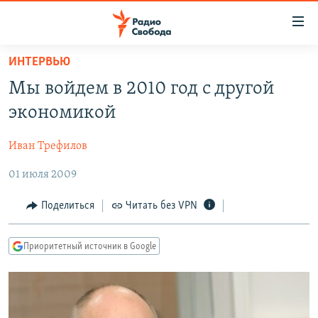
Ссылки
для
упрощенного
ИНТЕРВЬЮ
ПРОГРАММЫ
доступа
Мы войдем в 2010 год с другой
ПОДКАСТЫ
Вернуться
экономикой
к
АВТОРСКИЕ ПРОЕКТЫ
основному
Иван Трефилов
ЦИТАТЫ СВОБОДЫ
содержанию
Вернутся
01 июля 2009
МНЕНИЯ
к
КУЛЬТУРА
Поделиться
Читать без VPN
главной
навигации
IDEL.РЕАЛИИ
Вернутся
Приоритетный источник в Google
КАВКАЗ.РЕАЛИИ
к
СЕВЕР.РЕАЛИИ
поиску
СИБИРЬ.РЕАЛИИ