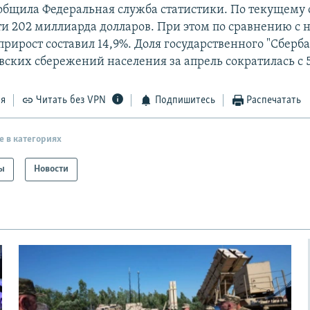
ообщила Федеральная служба статистики. По текущему
чти 202 миллиарда долларов. При этом по сравнению с 
прирост составил 14,9%. Доля государственного "Сберб
вских сбережений населения за апрель сократилась с 5
ся
Читать без VPN
Подпишитесь
Распечатать
е в категориях
ы
Новости