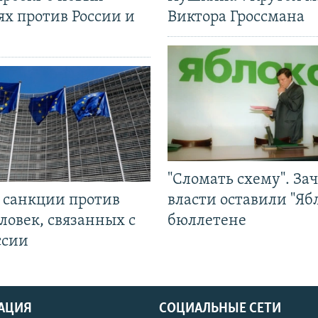
ях против России и
Виктора Гроссмана
"Сломать схему". За
л санкции против
власти оставили "Ябл
ловек, связанных с
бюллетене
ссии
АЦИЯ
СОЦИАЛЬНЫЕ СЕТИ