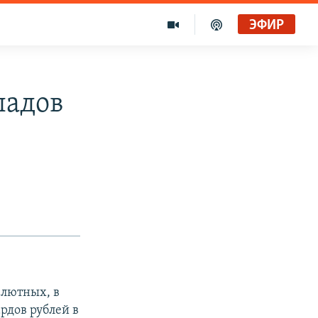
ЭФИР
ладов
алютных, в
ардов рублей в