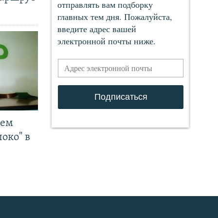
чем
око" в