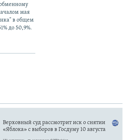
 обменному
началом мая
анка" в общем
1% до 50,9%.