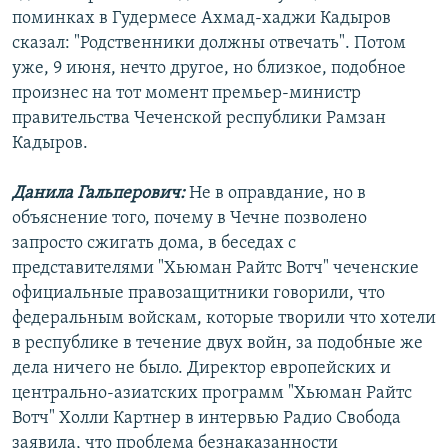
поминках в Гудермесе Ахмад-хаджи Кадыров
сказал: "Родственники должны отвечать". Потом
уже, 9 июня, нечто другое, но близкое, подобное
произнес на тот момент премьер-министр
правительства Чеченской республики Рамзан
Кадыров.
Данила Гальперович:
Не в оправдание, но в
объяснение того, почему в Чечне позволено
запросто сжигать дома, в беседах с
представителями "Хьюман Райтс Вотч" чеченские
официальные правозащитники говорили, что
федеральным войскам, которые творили что хотели
в республике в течение двух войн, за подобные же
дела ничего не было. Директор европейских и
центрально-азиатских программ "Хьюман Райтс
Вотч" Холли Картнер в интервью Радио Свобода
заявила, что проблема безнаказанности