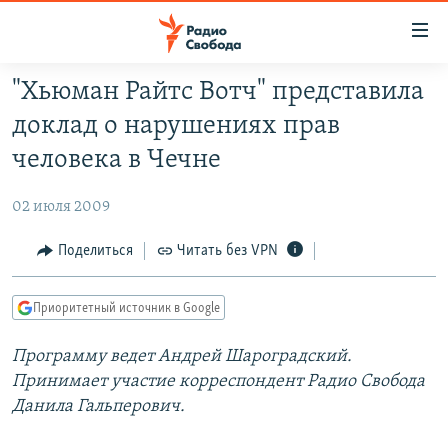
Ссылки
для
упрощенного
"Хьюман Райтс Вотч" представила
ПРОГРАММЫ
доступа
доклад о нарушениях прав
ПОДКАСТЫ
Вернуться
человека в Чечне
к
АВТОРСКИЕ ПРОЕКТЫ
основному
02 июля 2009
ЦИТАТЫ СВОБОДЫ
содержанию
Вернутся
МНЕНИЯ
Поделиться
Читать без VPN
к
КУЛЬТУРА
главной
Приоритетный источник в Google
навигации
IDEL.РЕАЛИИ
Вернутся
Программу ведет Андрей Шароградский.
КАВКАЗ.РЕАЛИИ
к
Принимает участие корреспондент Радио Свобода
СЕВЕР.РЕАЛИИ
поиску
Данила Гальперович.
СИБИРЬ.РЕАЛИИ