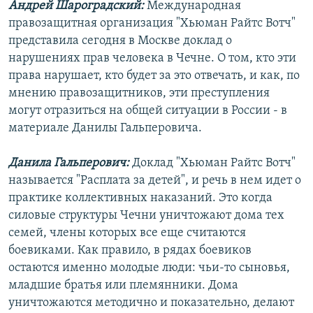
Андрей Шароградский:
Международная
РАСПИСАНИЕ ВЕЩАНИЯ
правозащитная организация "Хьюман Райтс Вотч"
ПОДПИШИТЕСЬ НА РАССЫЛКУ
представила сегодня в Москве доклад о
нарушениях прав человека в Чечне. О том, кто эти
права нарушает, кто будет за это отвечать, и как, по
СОЦИАЛЬНЫЕ СЕТИ
мнению правозащитников, эти преступления
могут отразиться на общей ситуации в России - в
материале Данилы Гальперовича.
Данила Гальперович:
Доклад "Хьюман Райтс Вотч"
Все сайты РСЕ/РС
называется "Расплата за детей", и речь в нем идет о
практике коллективных наказаний. Это когда
силовые структуры Чечни уничтожают дома тех
семей, члены которых все еще считаются
боевиками. Как правило, в рядах боевиков
остаются именно молодые люди: чьи-то сыновья,
младшие братья или племянники. Дома
уничтожаются методично и показательно, делают