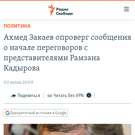
Ссылки
для
упрощенного
ПОЛИТИКА
ПРОГРАММЫ
доступа
Ахмед Закаев опроверг сообщения
ПОДКАСТЫ
Вернуться
о начале переговоров с
к
АВТОРСКИЕ ПРОЕКТЫ
представителями Рамзана
основному
ЦИТАТЫ СВОБОДЫ
содержанию
Кадырова
Вернутся
МНЕНИЯ
к
03 июля 2009
КУЛЬТУРА
главной
Поделиться
Читать без VPN
навигации
IDEL.РЕАЛИИ
Вернутся
КАВКАЗ.РЕАЛИИ
к
Приоритетный источник в Google
СЕВЕР.РЕАЛИИ
поиску
СИБИРЬ.РЕАЛИИ