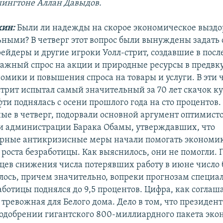
шингтоне Аллан Давыдов.
кин:
Были ли надежды на скорое экономическое вызд
ьными? В четверг этот вопрос были вынуждены задать 
рейдеры и другие игроки Уолл-стрит, создавшие в пос
ажный спрос на акции и природные ресурсы в предвк
омики и повышения спроса на товары и услуги. В эти 
стрит испытал самый значительный за 70 лет скачок ку
ти поднялась с осени прошлого года на сто процентов.
ые в четверг, подорвали основной аргумент оптимист
и администрации Барака Обамы, утверждавших, что
рные антикризисные меры начали помогать экономике
 роста безработицы. Как выяснилось, они не помогли. 
цев снижения числа потерявших работу в июне число
лось, причем значительно, вопреки прогнозам специал
аботицы поднялся до 9,5 процентов. Цифра, как соглаш
тревожная для Белого дома. Дело в том, что президен
 одобрении гигантского 800-миллиардного пакета эко