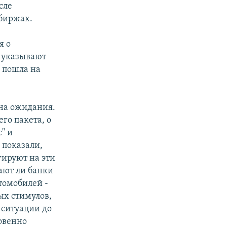
сле
биржах.
я о
е указывают
е пошла на
 на ожидания.
го пакета, о
" и
 показали,
гируют на эти
Дают ли банки
томобилей -
ых стимулов,
 ситуации до
ровенно