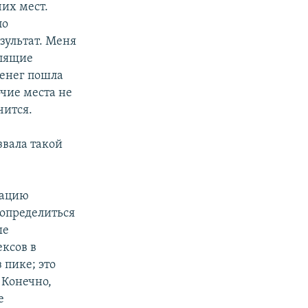
чих мест.
по
зультат. Меня
улящие
денег пошла
чие места не
чится.
звала такой
мацию
 определиться
ые
ксов в
 пике; это
 Конечно,
е