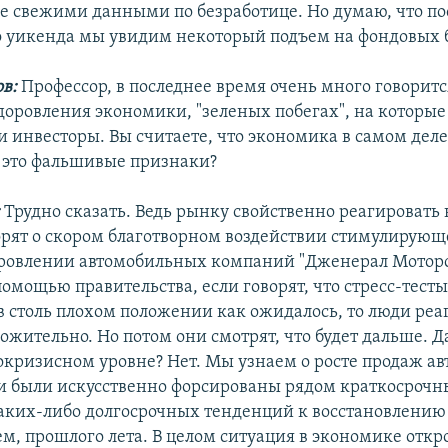
 свежими данными по безработице. Но думаю, что по
 уикенда мы увидим некоторый подъем на фондовых 
в:
Профессор, в последнее время очень много говоритс
доровления экономики, "зеленых побегах", на которы
и инвесторы. Вы считаете, что экономика в самом дел
 это фальшивые признаки?
:
Трудно сказать. Ведь рынку свойственно реагировать
орят о скором благотворном воздействии стимулирующе
ровлении автомобильных компаний "Дженерал Моторс
помощью правительства, если говорят, что стресс-тесты
 в столь плохом положении как ожидалось, то люди реа
ожительно. Но потом они смотрят, что будет дальше. 
окризисном уровне? Нет. Мы узнаем о росте продаж ав
ни были искусственно форсированы рядом краткосрочн
каких-либо долгосрочных тенденций к восстановлению
ем, прошлого лета. В целом ситуация в экономике отк