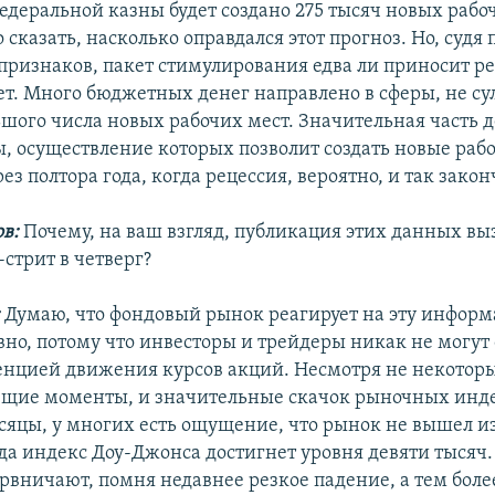
едеральной казны будет создано 275 тысяч новых рабо
 сказать, насколько оправдался этот прогноз. Но, судя 
признаков, пакет стимулирования едва ли приносит ре
яет. Много бюджетных денег направлено в сферы, не с
ьшого числа новых рабочих мест. Значительная часть 
, осуществление которых позволит создать новые рабо
ез полтора года, когда рецессия, вероятно, и так закон
в:
Почему, на ваш взгляд, публикация этих данных вы
-стрит в четверг?
:
Думаю, что фондовый рынок реагирует на эту инфор
но, потому что инвесторы и трейдеры никак не могут
енцией движения курсов акций. Несмотря не некотор
щие моменты, и значительные скачок рыночных инде
сяцы, у многих есть ощущение, что рынок не вышел из
гда индекс Доу-Джонса достигнет уровня девяти тысяч.
рвничают, помня недавнее резкое падение, а тем боле