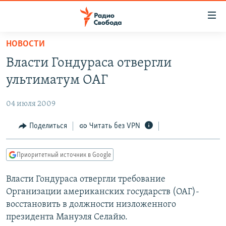
Ссылки
для
упрощенного
НОВОСТИ
ПРОГРАММЫ
доступа
Власти Гондураса отвергли
ПОДКАСТЫ
Вернуться
ультиматум ОАГ
к
АВТОРСКИЕ ПРОЕКТЫ
основному
04 июля 2009
ЦИТАТЫ СВОБОДЫ
содержанию
Вернутся
МНЕНИЯ
Поделиться
Читать без VPN
к
КУЛЬТУРА
главной
Приоритетный источник в Google
навигации
IDEL.РЕАЛИИ
Вернутся
Власти Гондураса отвергли требование
КАВКАЗ.РЕАЛИИ
к
Организации американских государств (ОАГ)-
СЕВЕР.РЕАЛИИ
поиску
восстановить в должности низложенного
президента Мануэля Селайю.
СИБИРЬ.РЕАЛИИ