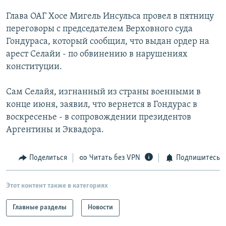
РАСПИСАНИЕ ВЕЩАНИЯ
Глава ОАГ Хосе Мигель Инсульса провел в пятницу
ПОДПИШИТЕСЬ НА РАССЫЛКУ
переговоры с председателем Верховного суда
Гондураса, который сообщил, что выдан ордер на
арест Селайи - по обвинению в нарушениях
СОЦИАЛЬНЫЕ СЕТИ
конституции.
Сам Селайя, изгнанный из страны военными в
конце июня, заявил, что вернется в Гондурас в
воскресенье - в сопровождении президентов
Все сайты РСЕ/РС
Аргентины и Эквадора.
Поделиться
Читать без VPN
Подпишитесь
Этот контент также в категориях
Главные разделы
Новости