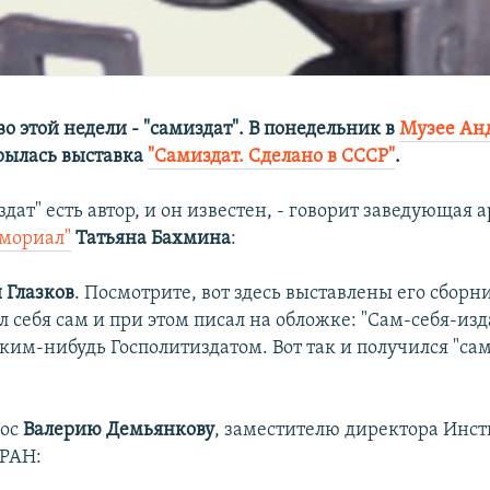
о этой недели - "самиздат". В понедельник в
Музее Ан
рылась выставка
"Самиздат. Сделано в СССР"
.
здат" есть автор, и он известен, - говорит заведующая
мориал"
Татьяна Бахмина
:
 Глазков
. Посмотрите, вот здесь выставлены его сборн
 себя сам и при этом писал на обложке: "Сам-себя-изда
ким-нибудь Госполитиздатом. Вот так и получился "сам
рос
Валерию Демьянкову
, заместителю директора Инст
 РАН: