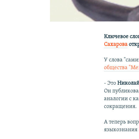
Ключевое слов
Сахарова
отк
У слова "сами
общества "Ме
- Это
Николай
Он публиковал
аналогии с ка
сокращения.
А теперь воп
языкознания