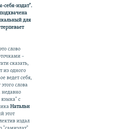
-себя-издат".
 подхвачена
никальный для
етерпевает
это слово
рточками –
ати сказать,
т из одного
ое ведет себя,
 этого слова
, недавно
языка" с
мика
Натальи
й этот
лектив издал
о "самиздат".