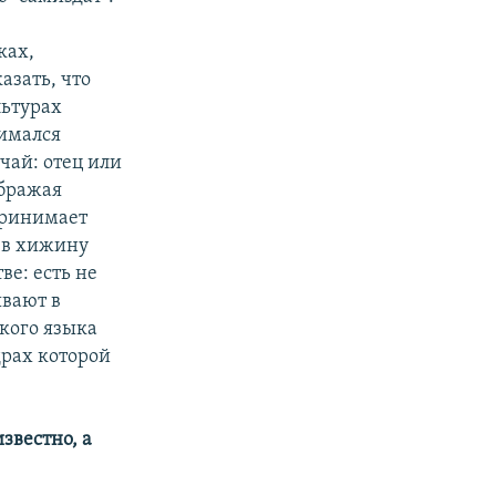
ках,
азать, что
льтурах
нимался
чай: отец или
ображая
принимает
 в хижину
ве: есть не
ывают в
ского языка
драх которой
известно, а