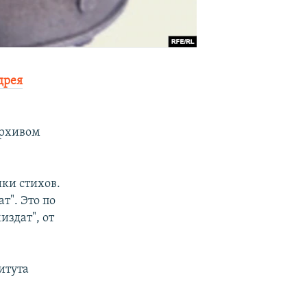
дрея
 архивом
ики стихов.
т". Это по
издат", от
итута