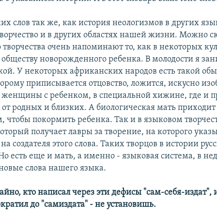
их слов так же, как история неологизмов в других язы
ворчество и в других областях нашей жизни. Можно ск
о творчества очень напоминают то, как в некоторых ку
 обществу новорожденного ребенка. В молодости я за
ой. У некоторых африканских народов есть такой обы
орому приписывается отцовство, ложится, искусно из
женщины с ребенком, в специальной хижине, где и 
 от родных и близких. А биологическая мать приходит
, чтобы покормить ребенка. Так и в языковом творчест
который получает лавры за творение, на которого указ
 на создателя этого слова. Таких творцов в истории рус
Но есть еще и мать, а именно - языковая система, в не
новые слова нашего языка.
чайно, кто написал через эти дефисы "сам-себя-издат", 
ократил до "самиздата" - не установишь.