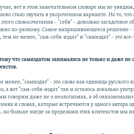
лучае, вот в этом замечательном словаре мы не увидим,
лово стало звучать в укороченном варианте. Но то, что
 этого словосочетания – "себя" – довольно загадочное о
жно по-разному. Самое напрашивающееся решение –
, тем не менее, "сам-себя-издат" и "самиздат" - это вс
тому что самиздатом занимались не только и даже не с
екстов.
 не менее, "самиздат" - это слово как единица русского 
, а вот "сам-себя-издат" так и осталось локально упо
мы говорим даже не о неологизмах, а об окказионализм
ниях и словах, которые встречаются у одного автора о
, но больше нигде за пределами этих контекстов мы и