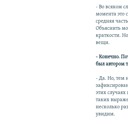
- Во всяком с
момента это с
средняя часть
Объяснить мо
краткости. Но
вещи.
- Конечно. По
был автором т
- Да. Но, тем
зафиксировано
этих случаях 
таких выраже
несколько раз
увидим.