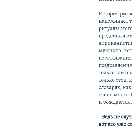
История русск
напоминает т
ритуалы этог
представляют
африканистик
мужчина, кот
переживания 
поздравления
только тайком
только отец, 
словарях, как
очень много. 
и рождаются 
- Ведь не слу
вот кто уже с