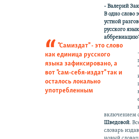
- Валерий За
В одно слово 
устной разго
русского язы
аббревиацию
"Самиздат" - это слово
как единица русского
языка зафиксировано, а
вот "сам-себя-издат" так и
осталось локально
употребленным
включением с
Шведовой
. В
словарь изда
новый словарь