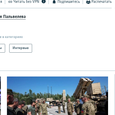
ся
Читать без VPN
Подпишитесь
Распечатать
я Пальвелева
е в категориях
ы
Интервью