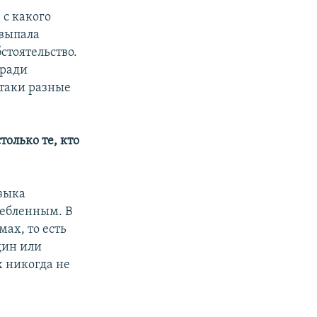
 с какого
 выпала
бстоятельство.
 ради
е-таки разные
только те, кто
языка
требленным. В
ах, то есть
дин или
х никогда не