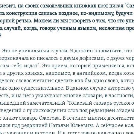
киевич, на своих самодельных книжках поэт писал "Сам
эта конструкция слилась позднее, по-видимому, будучи
ворной речью. Можем ли мы говорить о том, что это у
ка случай, когда, говоря ученым языком, неологизм пр
?
- Это не уникальный случай. Я должен напомнить, что 
первоначально писалось с двумя дефисами, с двумя че
"сам-себя-издат". Это прием, который применяется, кст
и в других языках, например, в английском, когда хотя
целого словосочетания сделать как бы одно слово, котор
как одно существительное. В данном случае авторство у
есть, и на него указывают многие словари, в частности
вышедший замечательный "Толковый словарь русского 
ведений о происхождении слов под редакцией акаде
се знают словарь Ожегова. В течение многих десятилети
вался под редакцией Натальи Юльевны. А сейчас ее кол
 с указанием истории. И в этот словарь включено слов