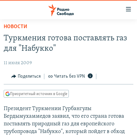
Ссылки
для
упрощенного
НОВОСТИ
ПРОГРАММЫ
доступа
Туркмения готова поставлять газ
ПОДКАСТЫ
Вернуться
для "Набукко"
к
АВТОРСКИЕ ПРОЕКТЫ
основному
11 июля 2009
ЦИТАТЫ СВОБОДЫ
содержанию
Вернутся
МНЕНИЯ
Поделиться
Читать без VPN
к
КУЛЬТУРА
главной
Приоритетный источник в Google
навигации
IDEL.РЕАЛИИ
Вернутся
Президент Туркмении Гурбангулы
КАВКАЗ.РЕАЛИИ
к
Бердымухаммедов заявил, что его страна готова
СЕВЕР.РЕАЛИИ
поиску
поставлять природный газ для европейского
трубопровода "Набукко", который пойдет в обход
СИБИРЬ.РЕАЛИИ