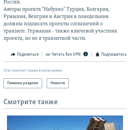
России.
РАСПИСАНИЕ ВЕЩАНИЯ
Авторы проекта "Набукко" Турция, Болгария,
ПОДПИШИТЕСЬ НА РАССЫЛКУ
Румыния, Венгрия и Австрия в понедельник
должны подписать проекты соглашений о
транзите. Германия - также ключевой участник
СОЦИАЛЬНЫЕ СЕТИ
проекта, но не в транзитной части.
Поделиться
Читать без VPN
Подпишитесь
Все сайты РСЕ/РС
Этот контент также в категориях
Главные разделы
Новости
Смотрите также