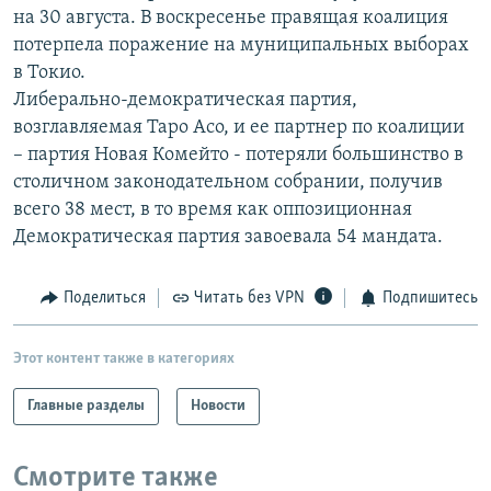
на 30 августа. В воскресенье правящая коалиция
РАСПИСАНИЕ ВЕЩАНИЯ
потерпела поражение на муниципальных выборах
ПОДПИШИТЕСЬ НА РАССЫЛКУ
в Токио.
Либерально-демократическая партия,
СОЦИАЛЬНЫЕ СЕТИ
возглавляемая Таро Асо, и ее партнер по коалиции
– партия Новая Комейто - потеряли большинство в
столичном законодательном собрании, получив
всего 38 мест, в то время как оппозиционная
Демократическая партия завоевала 54 мандата.
Все сайты РСЕ/РС
Поделиться
Читать без VPN
Подпишитесь
Этот контент также в категориях
Главные разделы
Новости
Смотрите также