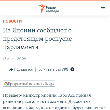
Ссылки
для
упрощенного
НОВОСТИ
ПРОГРАММЫ
доступа
Из Японии сообщают о
ПОДКАСТЫ
Вернуться
предстоящем роспуске
к
АВТОРСКИЕ ПРОЕКТЫ
парламента
основному
ЦИТАТЫ СВОБОДЫ
содержанию
13 июля 2009
Вернутся
МНЕНИЯ
к
Поделиться
Читать без VPN
КУЛЬТУРА
главной
навигации
IDEL.РЕАЛИИ
Приоритетный источник в Google
Вернутся
КАВКАЗ.РЕАЛИИ
к
Премьер-министр Японии Таро Асо принял
СЕВЕР.РЕАЛИИ
поиску
решение распустить парламент. Досрочные
СИБИРЬ.РЕАЛИИ
всеобщие выборы, как ожидается, будут назначены