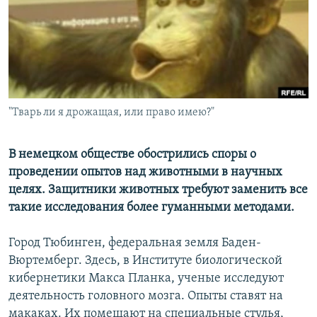
РАСПИСАНИЕ ВЕЩАНИЯ
ПОДПИШИТЕСЬ НА РАССЫЛКУ
СОЦИАЛЬНЫЕ СЕТИ
"Тварь ли я дрожащая, или право имею?"
В немецком обществе обострились споры о
проведении опытов над животными в научных
Все сайты РСЕ/РС
целях. Защитники животных требуют заменить все
такие исследования более гуманными методами.
Город Тюбинген, федеральная земля Баден-
Вюртемберг. Здесь, в Институте биологической
кибернетики Макса Планка, ученые исследуют
деятельность головного мозга. Опыты ставят на
макаках. Их помещают на специальные стулья,