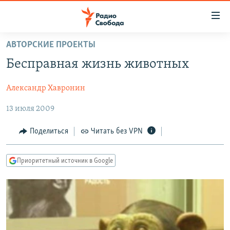
Ссылки
для
упрощенного
АВТОРСКИЕ ПРОЕКТЫ
ПРОГРАММЫ
доступа
Бесправная жизнь животных
ПОДКАСТЫ
Вернуться
к
Александр Хавронин
АВТОРСКИЕ ПРОЕКТЫ
основному
13 июля 2009
ЦИТАТЫ СВОБОДЫ
содержанию
Вернутся
МНЕНИЯ
Поделиться
Читать без VPN
к
КУЛЬТУРА
главной
Приоритетный источник в Google
навигации
IDEL.РЕАЛИИ
Вернутся
КАВКАЗ.РЕАЛИИ
к
СЕВЕР.РЕАЛИИ
поиску
СИБИРЬ.РЕАЛИИ