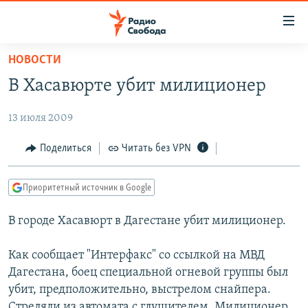
Ссылки
для
упрощенного
НОВОСТИ
ПРОГРАММЫ
доступа
В Хасавюрте убит милиционер
ПОДКАСТЫ
Вернуться
к
13 июля 2009
АВТОРСКИЕ ПРОЕКТЫ
основному
ЦИТАТЫ СВОБОДЫ
Поделиться
Читать без VPN
содержанию
Вернутся
МНЕНИЯ
к
Приоритетный источник в Google
КУЛЬТУРА
главной
В городе Хасавюрт в Дагестане убит милиционер.
навигации
IDEL.РЕАЛИИ
Вернутся
КАВКАЗ.РЕАЛИИ
Как сообщает "Интерфакс" со ссылкой на МВД
к
СЕВЕР.РЕАЛИИ
Дагестана, боец специальной огневой группы был
поиску
убит, предположительно, выстрелом снайпера.
СИБИРЬ.РЕАЛИИ
Стреляли из автомата с глушителем. Милиционер