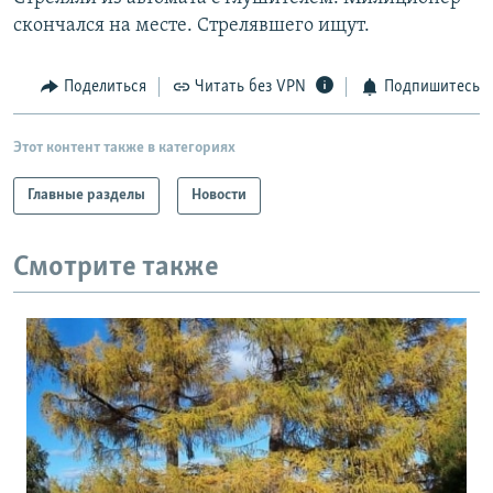
РАСПИСАНИЕ ВЕЩАНИЯ
скончался на месте. Стрелявшего ищут.
ПОДПИШИТЕСЬ НА РАССЫЛКУ
Поделиться
Читать без VPN
Подпишитесь
СОЦИАЛЬНЫЕ СЕТИ
Этот контент также в категориях
Главные разделы
Новости
Смотрите также
Все сайты РСЕ/РС