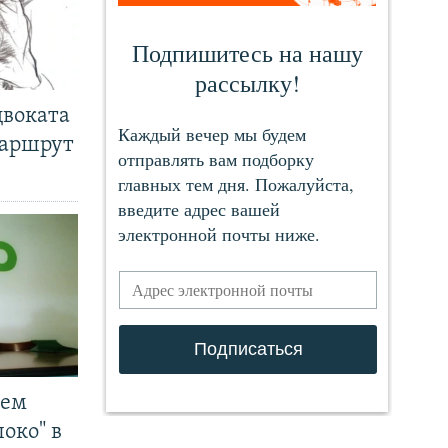
двоката
маршрут
чем
око" в