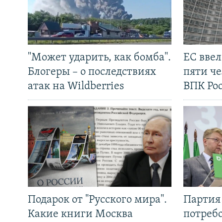
"Может ударить, как бомба".
ЕС вве
Блогеры – о последствиях
пяти че
атак на Wildberries
ВПК Ро
Подарок от "Русского мира".
Партия 
Какие книги Москва
потребо