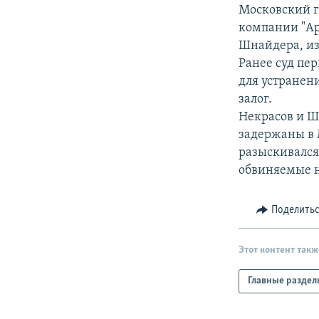
РАСПИСАНИЕ ВЕЩАНИЯ
Московский г
ПОДПИШИТЕСЬ НА РАССЫЛКУ
компании "Ар
Шнайдера, из
Ранее суд пе
для устранен
залог.
Некрасов и Ш
задержаны в М
разыскивался
обвиняемые н
Поделить
Этот контент такж
Главные раздел