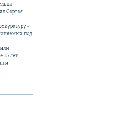
ельца
ля Сергея
рокуратуру -
бвиняемых под
были
 15 лет
вины