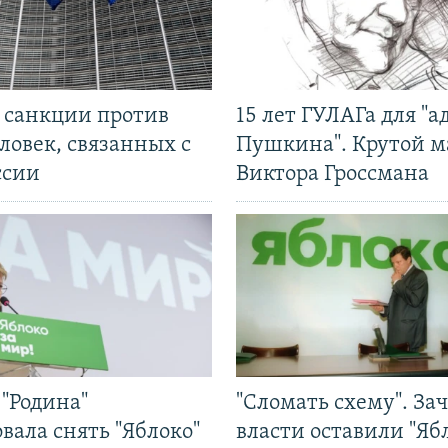
л санкции против
15 лет ГУЛАГа для "а
ловек, связанных с
Пушкина". Крутой 
ссии
Виктора Гроссмана
"Родина"
"Сломать схему". За
вала снять "Яблоко"
власти оставили "Ябл