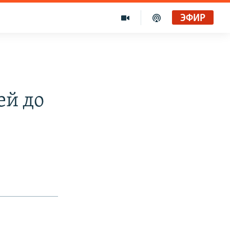
ЭФИР
Голоса и темы XX века на архивных пленках. Время гостей. Владислав Белов, директор Центра германских исследований Института Европы
Радио Свобода
ей до
"Убить нормальную экономику – это убить страну"
Радио Свобода Live