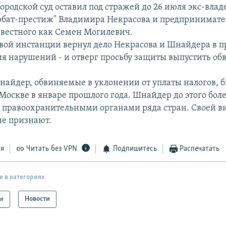
ородской суд оставил под стражей до 26 июля экс-влад
бат-престиж" Владимира Некрасова и предпринимате
вестного как Семен Могилевич.
рвой инстанции вернул дело Некрасова и Шнайдера в п
ия нарушений - и отверг просьбу защиты выпустить о
найдер, обвиняемые в уклонении от уплаты налогов, 
оскве в январе прошлого года. Шнайдер до этого более
 правоохранительными органами ряда стран. Своей 
е признают.
ся
Читать без VPN
Подпишитесь
Распечатать
е в категориях
ы
Новости