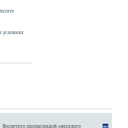
льтате
х условиях