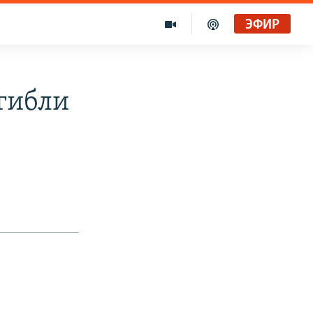
ЭФИР
гибли