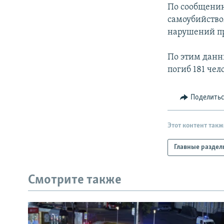
РАСПИСАНИЕ ВЕЩАНИЯ
По сообщению
ПОДПИШИТЕСЬ НА РАССЫЛКУ
самоубийством
нарушений пр
По этим данн
погиб 181 чел
Поделить
Этот контент такж
Главные раздел
Смотрите также