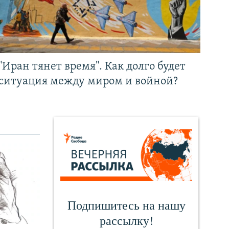
"Иран тянет время". Как долго будет
ситуация между миром и войной?