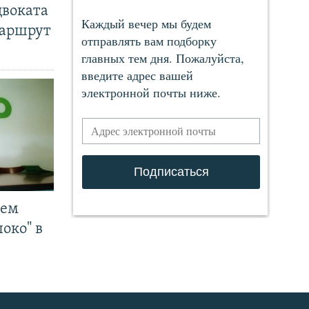
двоката
маршрут
чем
око" в