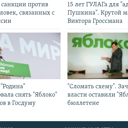
л санкции против
15 лет ГУЛАГа для "а
ловек, связанных с
Пушкина". Крутой 
ссии
Виктора Гроссмана
"Родина"
"Сломать схему". За
вала снять "Яблоко"
власти оставили "Ябл
ов в Госдуму
бюллетене