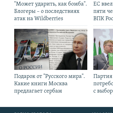
"Может ударить, как бомба".
ЕС вве
Блогеры – о последствиях
пяти че
атак на Wildberries
ВПК Ро
Подарок от "Русского мира".
Партия 
Какие книги Москва
потребо
предлагает сербам
с выбор