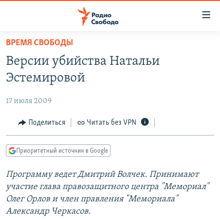
Ссылки
для
упрощенного
ВРЕМЯ СВОБОДЫ
ПРОГРАММЫ
доступа
Версии убийства Натальи
ПОДКАСТЫ
Вернуться
Эстемировой
к
АВТОРСКИЕ ПРОЕКТЫ
основному
17 июля 2009
ЦИТАТЫ СВОБОДЫ
содержанию
Вернутся
МНЕНИЯ
Поделиться
Читать без VPN
к
КУЛЬТУРА
главной
Приоритетный источник в Google
навигации
IDEL.РЕАЛИИ
Вернутся
Программу ведет Дмитрий Волчек. Принимают
КАВКАЗ.РЕАЛИИ
к
участие глава правозащитного центра "Мемориал"
СЕВЕР.РЕАЛИИ
поиску
Олег Орлов и член правления "Мемориала"
Александр Черкасов.
СИБИРЬ.РЕАЛИИ