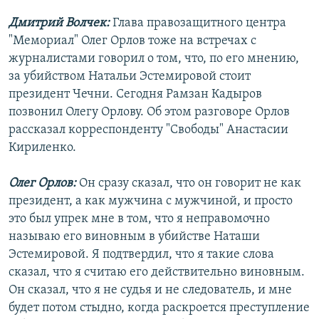
РАСПИСАНИЕ ВЕЩАНИЯ
Дмитрий Волчек:
Глава правозащитного центра
ПОДПИШИТЕСЬ НА РАССЫЛКУ
"Мемориал" Олег Орлов тоже на встречах с
журналистами говорил о том, что, по его мнению,
за убийством Натальи Эстемировой стоит
СОЦИАЛЬНЫЕ СЕТИ
президент Чечни. Сегодня Рамзан Кадыров
позвонил Олегу Орлову. Об этом разговоре Орлов
рассказал корреспонденту "Свободы" Анастасии
Кириленко.
Все сайты РСЕ/РС
Олег Орлов:
Он сразу сказал, что он говорит не как
президент, а как мужчина с мужчиной, и просто
это был упрек мне в том, что я неправомочно
называю его виновным в убийстве Наташи
Эстемировой. Я подтвердил, что я такие слова
сказал, что я считаю его действительно виновным.
Он сказал, что я не судья и не следователь, и мне
будет потом стыдно, когда раскроется преступление